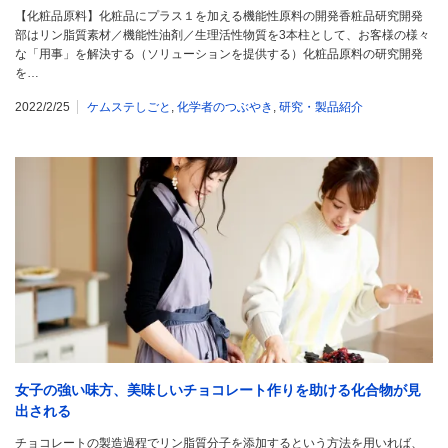
【化粧品原料】化粧品にプラス１を加える機能性原料の開発香粧品研究開発
部はリン脂質素材／機能性油剤／生理活性物質を3本柱として、お客様の様々
な「用事」を解決する（ソリューションを提供する）化粧品原料の研究開発
を…
2022/2/25
ケムステしごと
,
化学者のつぶやき
,
研究・製品紹介
女子の強い味方、美味しいチョコレート作りを助ける化合物が見
出される
チョコレートの製造過程でリン脂質分子を添加するという方法を用いれば、