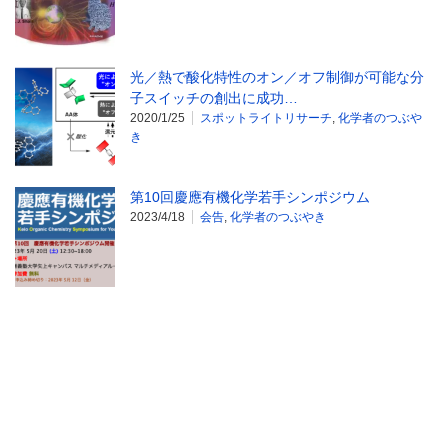
光／熱で酸化特性のオン／オフ制御が可能な分
子スイッチの創出に成功…
2020/1/25
スポットライトリサーチ
,
化学者のつぶや
き
第10回慶應有機化学若手シンポジウム
2023/4/18
会告
,
化学者のつぶやき