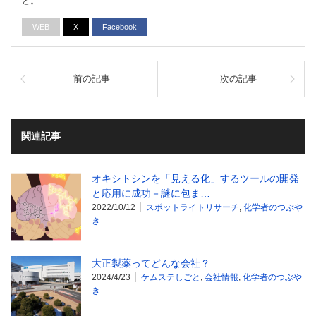
と。
WEB
X
Facebook
前の記事
次の記事
関連記事
オキシトシンを「見える化」するツールの開発
と応用に成功－謎に包ま…
2022/10/12
スポットライトリサーチ
,
化学者のつぶや
き
大正製薬ってどんな会社？
2024/4/23
ケムステしごと
,
会社情報
,
化学者のつぶや
き