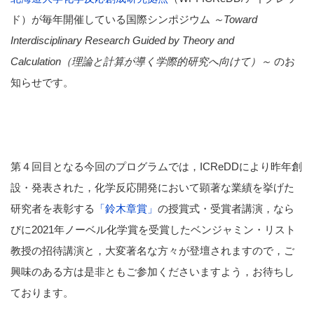
ド）が毎年開催している国際シンポジウム
～Toward
Interdisciplinary Research Guided by Theory and
Calculation（理論と計算が導く学際的研究へ向けて）～
のお
知らせです。
第４回目となる今回のプログラムでは，ICReDDにより昨年創
設・発表された，化学反応開発において顕著な業績を挙げた
研究者を表彰する
「鈴木章賞」
の授賞式・受賞者講演，なら
びに2021年ノーベル化学賞を受賞したベンジャミン・リスト
教授の招待講演と，大変著名な方々が登壇されますので，ご
興味のある方は是非ともご参加くださいますよう，お待ちし
ております。