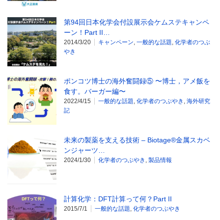
第94回日本化学会付設展示会ケムステキャンペ
ーン！Part II…
2014/3/20
キャンペーン
,
一般的な話題
,
化学者のつぶ
やき
ポンコツ博士の海外奮闘録⑤ 〜博士，アメ飯を
食す。バーガー編〜
2022/4/15
一般的な話題
,
化学者のつぶやき
,
海外研究
記
未来の製薬を支える技術 – Biotage®金属スカベ
ンジャーツ…
2024/1/30
化学者のつぶやき
,
製品情報
計算化学：DFT計算って何？Part II
2015/7/1
一般的な話題
,
化学者のつぶやき