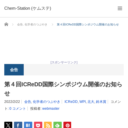
Chem-Station (ケムステ)
ホーム
会告
,
化学者のつぶやき
第４回ICReDD国際シンポジウム開催のお知らせ
[スポンサーリンク]
会告
第４回ICReDD国際シンポジウム開催のお知ら
せ
2022/2/22
会告
,
化学者のつぶやき
ICReDD
,
WPI
,
北大
,
鈴木賞
コメン
ト:
0 コメント
投稿者:
webmaster