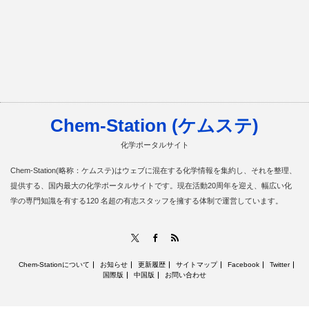
Chem-Station (ケムステ)
化学ポータルサイト
Chem-Station(略称：ケムステ)はウェブに混在する化学情報を集約し、それを整理、
提供する、国内最大の化学ポータルサイトです。現在活動20周年を迎え、幅広い化
学の専門知識を有する120 名超の有志スタッフを擁する体制で運営しています。
RSS
X
Facebook
Chem-Stationについて
お知らせ
更新履歴
サイトマップ
Facebook
Twitter
国際版
中国版
お問い合わせ