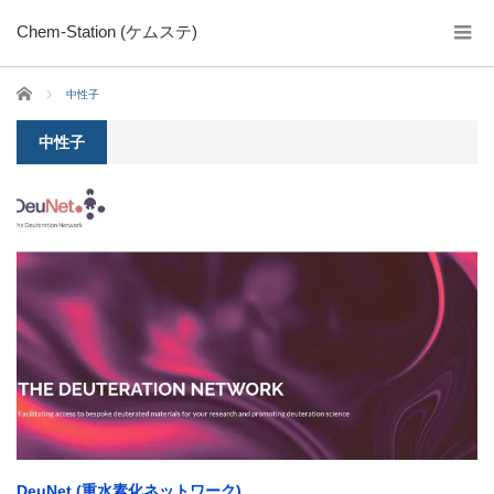
Chem-Station (ケムステ)
ホーム
中性子
中性子
DeuNet (重水素化ネットワーク)