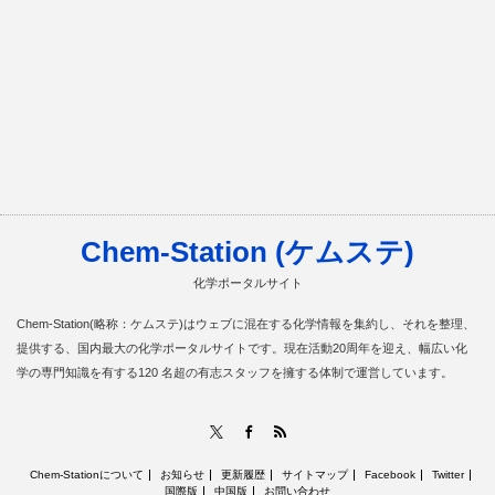
Chem-Station (ケムステ)
化学ポータルサイト
Chem-Station(略称：ケムステ)はウェブに混在する化学情報を集約し、それを整理、
提供する、国内最大の化学ポータルサイトです。現在活動20周年を迎え、幅広い化
学の専門知識を有する120 名超の有志スタッフを擁する体制で運営しています。
RSS
X
Facebook
Chem-Stationについて
お知らせ
更新履歴
サイトマップ
Facebook
Twitter
国際版
中国版
お問い合わせ