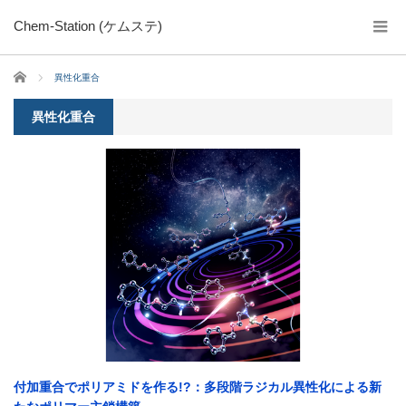
Chem-Station (ケムステ)
ホーム
異性化重合
異性化重合
付加重合でポリアミドを作る!?：多段階ラジカル異性化による新