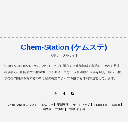
Chem-Station (ケムステ)
化学ポータルサイト
Chem-Station(略称：ケムステ)はウェブに混在する化学情報を集約し、それを整理、
提供する、国内最大の化学ポータルサイトです。現在活動20周年を迎え、幅広い化
学の専門知識を有する120 名超の有志スタッフを擁する体制で運営しています。
RSS
X
Facebook
Chem-Stationについて
お知らせ
更新履歴
サイトマップ
Facebook
Twitter
国際版
中国版
お問い合わせ