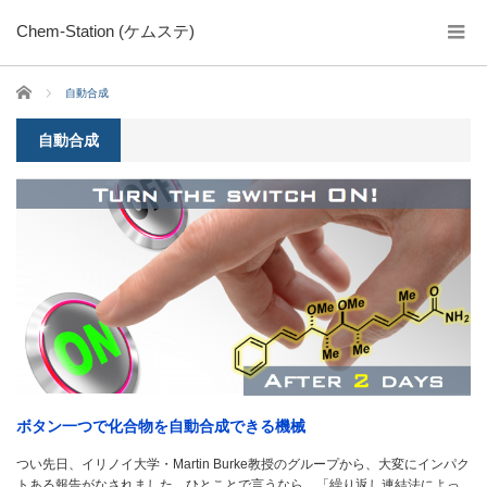
Chem-Station (ケムステ)
ホーム
自動合成
自動合成
ボタン一つで化合物を自動合成できる機械
つい先日、イリノイ大学・Martin Burke教授のグループから、大変にインパク
トある報告がなされました。ひとことで言うなら、「繰り返し連結法によっ