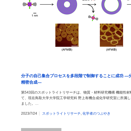
分子の自己集合プロセスを多段階で制御することに成功 ―
精密合成―
第543回のスポットライトリサーチは、物質・材料研究機構 機能性
て、現在鳥取大学大学院工学研究科 野上有機合成化学研究室に所属して
ました。…
2023/7/24
スポットライトリサーチ
,
化学者のつぶやき