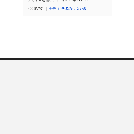
チで未来を創る」 日時2026年11月11日…
2026/7/31
会告
,
化学者のつぶやき