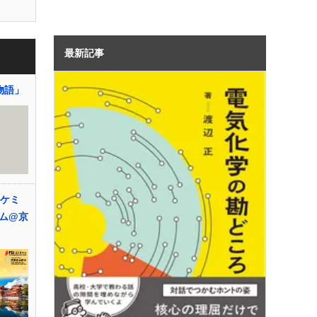
最新記事
物語」
ルケミ
ム@京