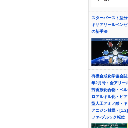
スターバースト型分
キサアリールベンゼ
の新手法
有機合成化学協会誌2
年2月号：全アリー
芳香族化合物・ペル
ロアルキル化・ビア
型人工アミノ酸・キ
アニジン触媒・[1,2
ファ-ブルック転位