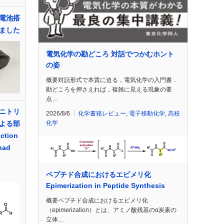
電池搭
ました
電気化学の勘どころ 対話でつかむホント
の姿
概要対話形式で本質に迫る，電気化学の入門書．
勘どころを押さえれば，複雑に見える現象の要
点…
ニトリ
2026/8/6
化学書籍レビュー
,
電子移動化学
,
高校
よる部
化学
ction
nad
ペプチド合成におけるエピメリ化
Epimerization in Peptide Synthesis
概要ペプチド合成におけるエピメリ化
（epimerization）とは、アミノ酸残基のα炭素の
立体…