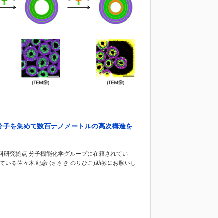
分子を集めて数百ナノメートルの高次構造を
材料研究拠点 分子機能化学グループに在籍されてい
いる佐々木 紀彦 (ささき のりひこ)助教にお願いし