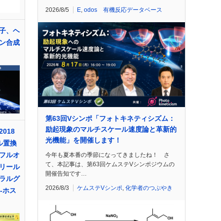
2026/8/5
E
,
odos 有機反応データベース
子、ヘ
ン合成
第63回Vシンポ「フォトキネティシズム：
励起現象のマルチスケール速度論と革新的
018
光機能」を開催します！
ル置換
フルオ
今年も夏本番の季節になってきましたね！ さ
て、本記事は、第63回ケムステVシンポジウムの
リール
開催告知です…
ラルグ
2026/8/3
ケムステVシンポ
,
化学者のつぶやき
]-ホス