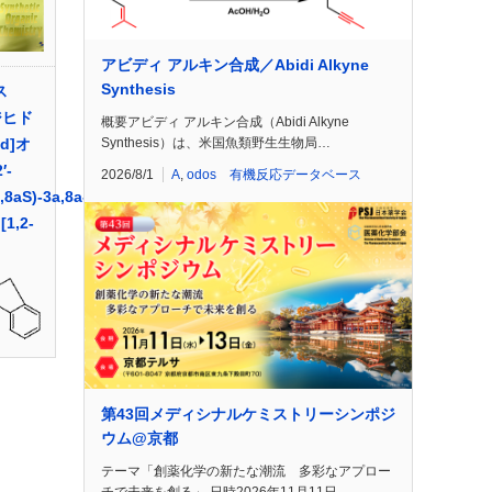
アビディ アルキン合成／Abidi Alkyne
Synthesis
ス
-ジヒド
概要アビディ アルキン合成（Abidi Alkyne
Synthesis）は、米国魚類野生生物局…
-d]オ
′-
2026/8/1
A
,
odos 有機反応データベース
,8aS)-3a,8a-
[1,2-
第43回メディシナルケミストリーシンポジ
ウム@京都
テーマ「創薬化学の新たな潮流 多彩なアプロー