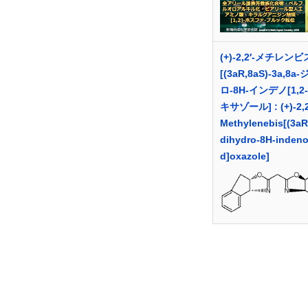
(+)-2,2′-メチレンビ
[(3aR,8aS)-3a,8a
ロ-8H-インデノ[1,2
キサゾール] : (+)-2,2
Methylenebis[(3aR
dihydro-8H-indeno
d]oxazole]