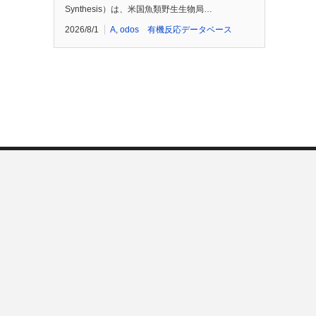
Synthesis）は、米国魚類野生生物局…
2026/8/1
A
,
odos 有機反応データベース