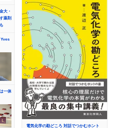
金大・
す薬剤
も
ves
は一体
電気化学の勘どころ 対話でつかむホント