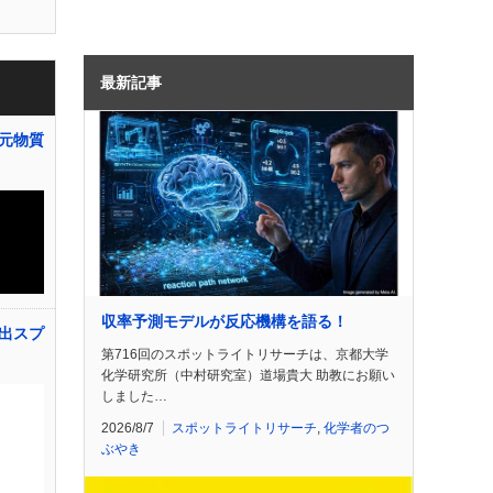
最新記事
元物質
収率予測モデルが反応機構を語る！
出スプ
第716回のスポットライトリサーチは、京都大学
化学研究所（中村研究室）道場貴大 助教にお願い
しました…
2026/8/7
スポットライトリサーチ
,
化学者のつ
ぶやき