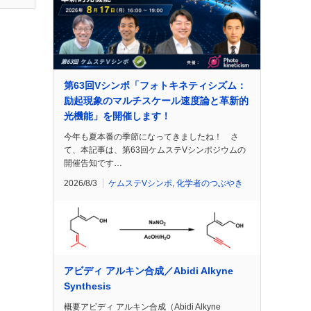
第63回Vシンポ「フォトキネティシズム：
励起現象のマルチスケール速度論と革新的
光機能」を開催します！
今年も夏本番の季節になってきましたね！ さ
て、本記事は、第63回ケムステVシンポジウムの
開催告知です…
2026/8/3
ケムステVシンポ
,
化学者のつぶやき
アビディ アルキン合成／Abidi Alkyne
Synthesis
概要アビディ アルキン合成（Abidi Alkyne