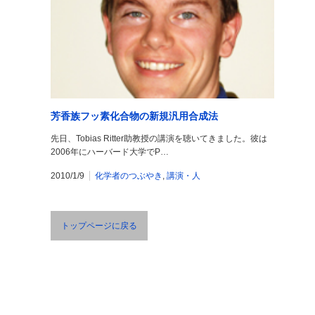
芳香族フッ素化合物の新規汎用合成法
先日、Tobias Ritter助教授の講演を聴いてきました。彼は
2006年にハーバード大学でP…
2010/1/9
化学者のつぶやき
,
講演・人
トップページに戻る