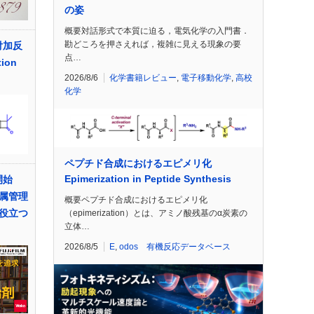
の姿
概要対話形式で本質に迫る，電気化学の入門書．
勘どころを押さえれば，複雑に見える現象の要
付加反
点…
tion
2026/8/6
化学書籍レビュー
,
電子移動化学
,
高校
化学
ペプチド合成におけるエピメリ化
Epimerization in Peptide Synthesis
開始
属管理
概要ペプチド合成におけるエピメリ化
役立つ
（epimerization）とは、アミノ酸残基のα炭素の
立体…
2026/8/5
E
,
odos 有機反応データベース