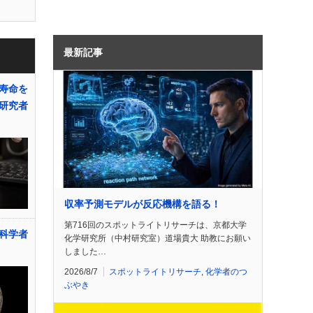
最新記事
寿命を
研究者
収率予測モデルが反応機構を語る！
第716回のスポットライトリサーチは、京都大学
科学者
化学研究所（中村研究室）道場貴大 助教にお願い
しました…
2026/8/7
スポットライトリサーチ
,
化学者のつ
ぶやき