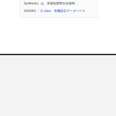
Synthesis）は、米国魚類野生生物局…
2026/8/1
A
,
odos 有機反応データベース