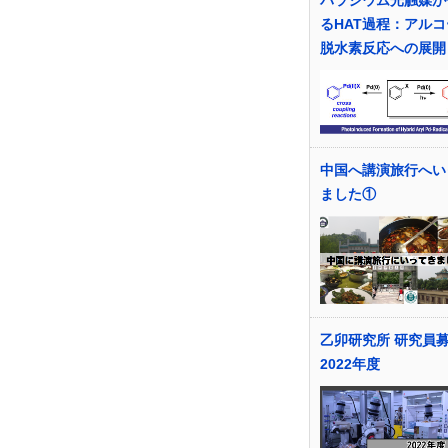
るHAT過程：アル
脱水素反応への展開
中国へ講演旅行へい
ました①
乙卯研究所 研究員
2022年度