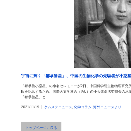
宇宙に輝く「鄒承魯星」、中国の生物化学の先駆者が小惑
「鄒承魯小惑星」の命名セレモニーが2日、中国科学院生物物理研究所
氏を記念するため、国際天文学連合（IAU）の小天体命名委員会の承認
「鄒承魯星」と…
2021/11/19
ケムステニュース
,
化学コラム
,
海外ニュースより
トップページに戻る