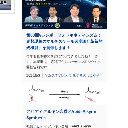
第63回Vシンポ「フォトキネティシズム：
励起現象のマルチスケール速度論と革新的
光機能」を開催します！
今年も夏本番の季節になってきましたね！ さ
て、本記事は、第63回ケムステVシンポジウムの
開催告知です…
2026/8/3
ケムステVシンポ
,
化学者のつぶやき
アビディ アルキン合成／Abidi Alkyne
Synthesis
概要アビディ アルキン合成（Abidi Alkyne