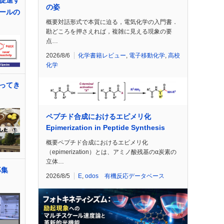
の姿
コールの
概要対話形式で本質に迫る，電気化学の入門書．
勘どころを押さえれば，複雑に見える現象の要
点…
2026/8/6
化学書籍レビュー
,
電子移動化学
,
高校
化学
ってき
ペプチド合成におけるエピメリ化
Epimerization in Peptide Synthesis
概要ペプチド合成におけるエピメリ化
（epimerization）とは、アミノ酸残基のα炭素の
立体…
募集
2026/8/5
E
,
odos 有機反応データベース