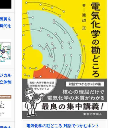
硫黄を
瞬間を
ジカル
立体制
電気化学の勘どころ 対話でつかむホント
促進す