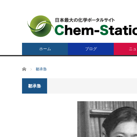
ホーム
ブログ
ニュ
ホーム
鄒承魯
鄒承魯