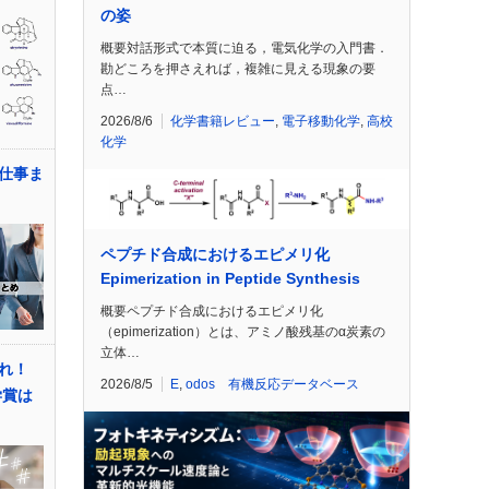
の姿
概要対話形式で本質に迫る，電気化学の入門書．
勘どころを押さえれば，複雑に見える現象の要
点…
2026/8/6
化学書籍レビュー
,
電子移動化学
,
高校
化学
仕事ま
ペプチド合成におけるエピメリ化
Epimerization in Peptide Synthesis
概要ペプチド合成におけるエピメリ化
（epimerization）とは、アミノ酸残基のα炭素の
立体…
がれ！
2026/8/5
E
,
odos 有機反応データベース
学賞は