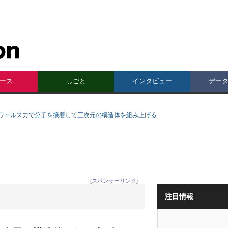
ース
しごと
インタビュー
デー
ワールス力で分子を接着して三次元の構造体を組み上げる
[スポンサーリンク]
注目情報