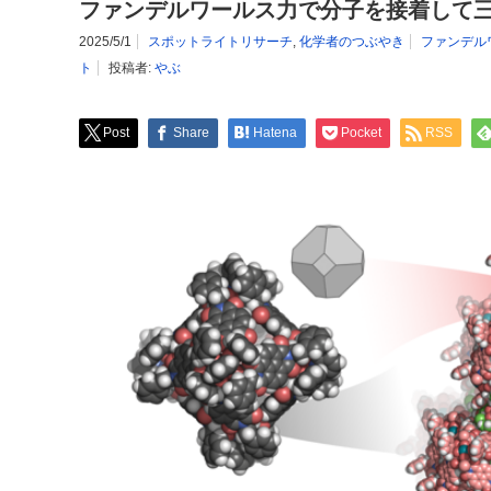
ファンデルワールス力で分子を接着して
2025/5/1
スポットライトリサーチ
,
化学者のつぶやき
ファンデル
ト
投稿者:
やぶ
Post
Share
Hatena
Pocket
RSS