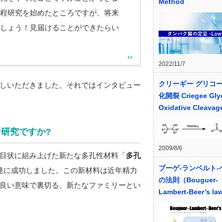
Method
程研究を始めたところですが、将来
しょう！見届けることができたらい
2022/11/7
クリーギー グリコ
しいただきました。それではインタビュー
化開裂 Criegee Gly
Oxidative Cleavag
な研究ですか?
2009/8/6
目状に組み上げた新たな多孔性材料「
多孔
ブーゲ-ランベルト-
発に成功しました。この新材料は近年精力
の法則（Bouguer-
良い意味で裏切る、新たなファミリーとい
Lambert-Beer’s l