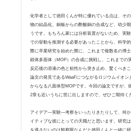
化学者として徳田くんが特に優れている点は、その
物の結晶化、銅板からの酢酸銅の合成など、幼少期
うです。もちろん家には分析装置がないため、実験
での挙動を推測する必要があったことから、科学的
際に卒業研究を始めた際に、これまで複数名の博士
錯体多面体（MOP）の合成に挑戦し、これまでの
反応後の溶液の色と粘性から突き止め、驚くべきこ
論文の発見であるWaaFにつながるロジウムイオン
からなる八面体型MOPです。今回の論文ですが、
2章も近いうちに世に出しますので、ぜひご期待く
アイデア―実験―考察をいったりきたりして、何か
イティブな彼にとっての天職だと思います。研究は
を逃さないのは観察眼なんだと徳田くんと一緒に研