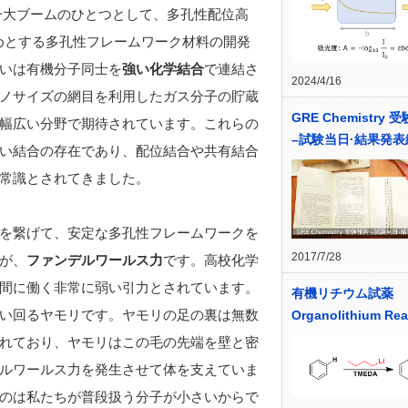
る一大ブームのひとつとして、多孔性配位高
じめとする多孔性フレームワーク材料の開発
いは有機分子同士を
強い化学結合
で連結さ
2024/4/16
ノサイズの網目を利用したガス分子の貯蔵
GRE Chemistry 
幅広い分野で期待されています。これらの
–試験当日·結果発表
い結合の存在であり、配位結合や共有結合
常識とされてきました。
を繋げて、安定な多孔性フレームワークを
2017/7/28
が、
ファンデルワールス力
です。高校化学
間に働く非常に弱い引力とされています。
有機リチウム試薬
い回るヤモリです。ヤモリの足の裏は無数
Organolithium Re
れており、ヤモリはこの毛の先端を壁と密
ルワールス力を発生させて体を支えていま
のは私たちが普段扱う分子が小さいからで