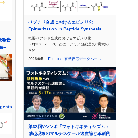
ペプチド合成におけるエピメリ化
Epimerization in Peptide Synthesis
概要ペプチド合成におけるエピメリ化
受験報告
（epimerization）とは、アミノ酸残基のα炭素の
編–
立体…
2026/8/5
E
,
odos 有機反応データベース
agents
第63回Vシンポ「フォトキネティシズム：
励起現象のマルチスケール速度論と革新的