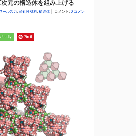
三次元の構造体を組み上げる
ワールス力
,
多孔性材料
,
構造体
コメント:
0 コメン
feedly
Pin it