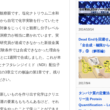
観察眼です。塩化ナトリウム二水和
から自宅で化学実験を行っていたそ
対象をじっくりと観察し分子レベル
2014/10/14
洞察力が相当に磨かれています。実
Dead Endを回避
研究員が達成できなかった新規金属
「全合成・極限から
実験条件では合成できなかった理由を
手」⑨ （解答編）
とに1週間で合成しました。これが本
とナフタレンジイミド（NDI）配位子
彼の3章立ての修論の第1章です。残り
ださい。
2017/9/4
タンパク質の定量法
新しいものを作り出す化学はクリエ
リー法 Protein
運の要素ももちろんあるけど、それ
Quantification – L
究をやったことで学ぶことができま