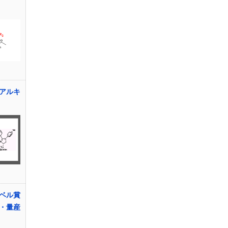
-アルキ
ーベル賞
・量産