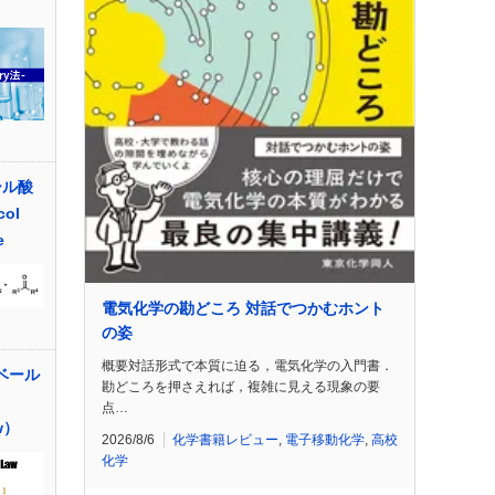
ール酸
col
e
電気化学の勘どころ 対話でつかむホント
の姿
概要対話形式で本質に迫る，電気化学の入門書．
ベール
勘どころを押さえれば，複雑に見える現象の要
点…
aw）
2026/8/6
化学書籍レビュー
,
電子移動化学
,
高校
化学