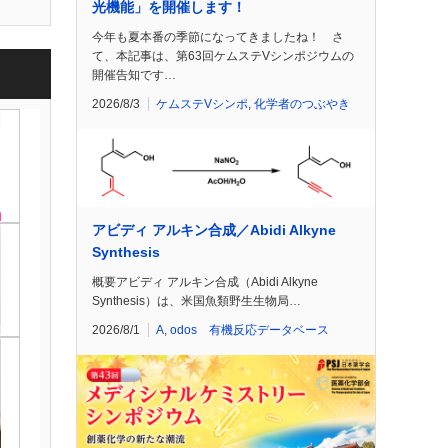
光機能」を開催します！
今年も夏本番の季節になってきましたね！ さ
て、本記事は、第63回ケムステVシンポジウムの
開催告知です…
2026/8/3
ケムステVシンポ
,
化学者のつぶやき
アビディ アルキン合成／Abidi Alkyne
Synthesis
概要アビディ アルキン合成（Abidi Alkyne
Synthesis）は、米国魚類野生生物局…
2026/8/1
A
,
odos 有機反応データベース