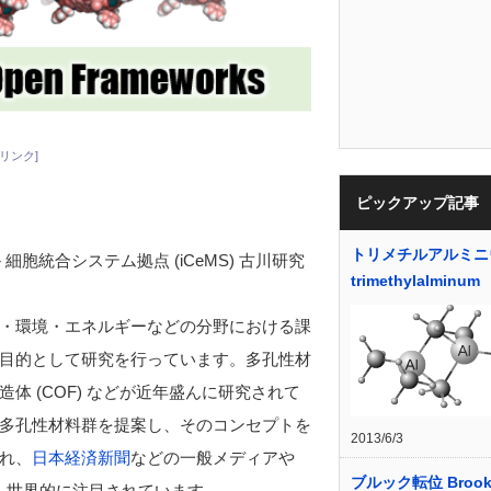
リンク]
ピックアップ記事
トリメチルアルミニ
細胞統合システム拠点 (iCeMS) 古川研究
trimethylalminum
・環境・エネルギーなどの分野における課
目的として研究を行っています。多孔性材
体 (COF) などが近年盛んに研究されて
多孔性材料群を提案し、そのコンセプトを
2013/6/3
れ、
日本経済新聞
などの一般メディアや
ブルック転位 Broo
、世界的に注目されています。