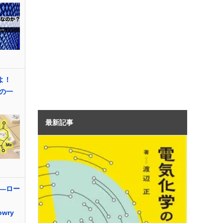
せよ！
の一
最新記事
―ロー
owry