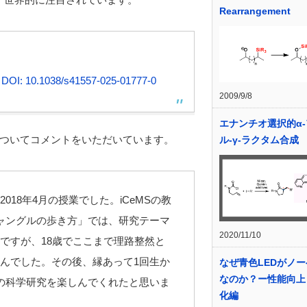
Rearrangement
.
DOI: 10.1038/s41557-025-01777-0
2009/9/8
エナンチオ選択的α
ついてコメントをいただいています。
ル-γ-ラクタム合成
18年4月の授業でした。iCeMSの教
ャングルの歩き方」では、研究テーマ
2020/11/10
ですが、18歳でここまで理路整然と
んでした。その後、縁あって1回生か
なぜ青色LEDがノ
なのか？ー性能向上
の科学研究を楽しんでくれたと思いま
化編