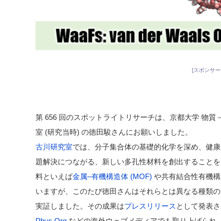
[スポンサー
第 656 回のスポットライトリサーチは、京都大学 物質－
室 (研究当時) の徳田駿さんにお願いしました。
古川研究室
では、分子集合体の基礎的化学を深め、健康
題解決につながる、新しい多孔性材料を創出することを
料といえば
金属–有機構造体 (MOF)
や共有結合性有機構造
いますが、このたび徳田さんはそれらとは異なる種類の
実証しました。その成果は
プレスリリース
として発表さ
Phys Org
などの海外ウェブメディアでも取り上げられ