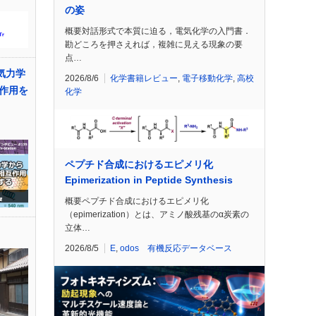
の姿
概要対話形式で本質に迫る，電気化学の入門書．
勘どころを押さえれば，複雑に見える現象の要
点…
気力学
2026/8/6
化学書籍レビュー
,
電子移動化学
,
高校
作用を
化学
ペプチド合成におけるエピメリ化
Epimerization in Peptide Synthesis
概要ペプチド合成におけるエピメリ化
（epimerization）とは、アミノ酸残基のα炭素の
立体…
2026/8/5
E
,
odos 有機反応データベース