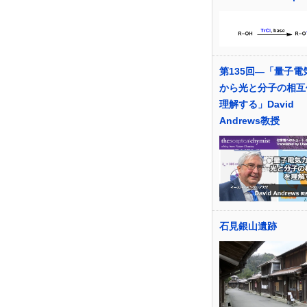
第135回―「量子電
から光と分子の相互
理解する」David
Andrews教授
石見銀山遺跡