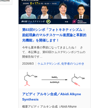
第63回Vシンポ「フォトキネティシズム：
励起現象のマルチスケール速度論と革新的
光機能」を開催します！
今年も夏本番の季節になってきましたね！ さ
て、本記事は、第63回ケムステVシンポジウムの
開催告知です…
2026/8/3
ケムステVシンポ
,
化学者のつぶやき
アビディ アルキン合成／Abidi Alkyne
Synthesis
概要アビディ アルキン合成（Abidi Alkyne