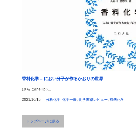
香料化学 – におい分子が作るかおりの世界
(さらに&hellip;)…
2021/10/15
分析化学
,
化学一般
,
化学書籍レビュー
,
有機化学
トップページに戻る