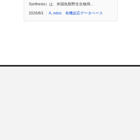
Synthesis）は、米国魚類野生生物局…
2026/8/1
A
,
odos 有機反応データベース