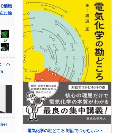
で細胞
在に操
ヒ・ハ
ch
her
電気化学の勘どころ 対話でつかむホント