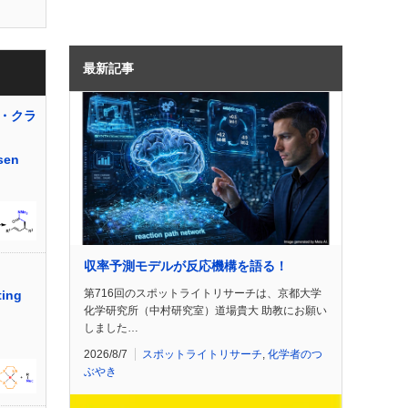
最新記事
・クラ
sen
収率予測モデルが反応機構を語る！
第716回のスポットライトリサーチは、京都大学
ting
化学研究所（中村研究室）道場貴大 助教にお願い
しました…
2026/8/7
スポットライトリサーチ
,
化学者のつ
ぶやき