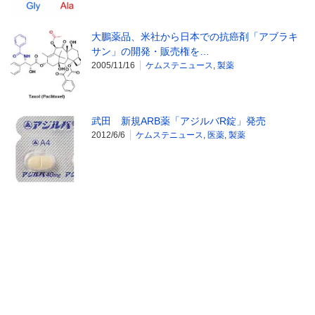
大鵬薬品、米社から日本での抗癌剤「アブラキ
サン」の開発・販売権を…
2005/11/16
ケムステニュース
,
製薬
武田 新規ARB薬「アジルバR錠」発売
2012/6/6
ケムステニュース
,
医薬
,
製薬