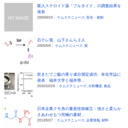
吸入ステロイド薬「フルタイド」の調査結果を
発表
2005/6/24
ケムステニュース
,
安全・規制
石テレ賞、山下さんら３人
2005/5/4
ケムステニュース
,
賞
炊きたてご飯の香り成分測定成功、米化学誌に
発表 福井大学と福井県…
2020/10/19
ケムステニュース
,
分析機器
,
食品
日本企業クモ糸の量産技術確立：強さと柔らか
さあわせもつ究極の素材…
2013/5/27
ケムステニュース
,
企業情報
,
材料