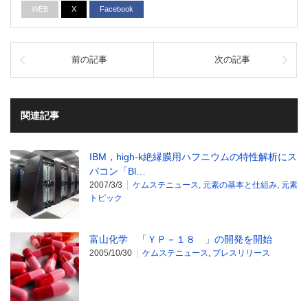
WEB
X
Facebook
前の記事
次の記事
関連記事
IBM，high-k絶縁膜用ハフニウムの特性解析にス
パコン「Bl…
2007/3/3
ケムステニュース
,
元素の基本と仕組み
,
元素
トピック
富山化学 「ＹＰ－１８ 」の開発を開始
2005/10/30
ケムステニュース
,
プレスリリース