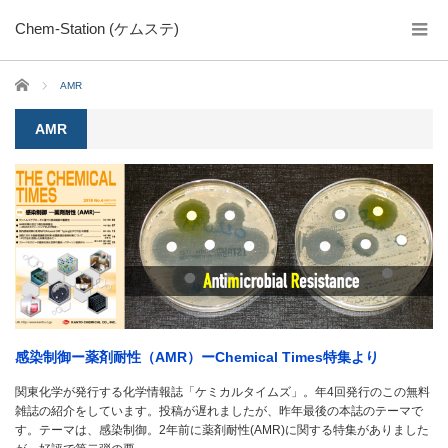
Chem-Station (ケムステ)
ホーム
AMR
AMR
感染制御ー薬剤耐性（AMR）ーChemical Times特集より
関東化学が発行する化学情報誌「ケミカルタイムズ」。年4回発行のこの無料
雑誌の紹介をしています。投稿が遅れましたが、昨年最後の本誌のテーマで
す。テーマは、感染制御。2年前に薬剤耐性(AMR)に関する特集がありました