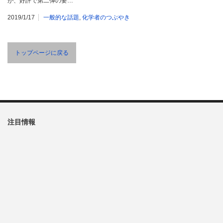
が、好評で第二弾の要…
2019/1/17
一般的な話題
,
化学者のつぶやき
トップページに戻る
注目情報