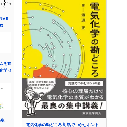
NMR
成
ムを抽
化学セ
募集
電気化学の勘どころ 対話でつかむホント