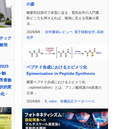
の姿
概要対話形式で本質に迫る，電気化学の入門書．
勘どころを押さえれば，複雑に見える現象の要
点…
2026/8/6
化学書籍レビュー
,
電子移動化学
,
高校
化学
チック
も耐用
025
ペプチド合成におけるエピメリ化
ン触
Epimerization in Peptide Synthesis
芳香族
概要ペプチド合成におけるエピメリ化
択的変
（epimerization）とは、アミノ酸残基のα炭素の
立体…
基化・
2026/8/5
E
,
odos 有機反応データベース