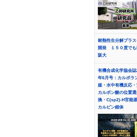
耐熱性生分解プラス
開発 １５０度で
阪大
有機合成化学協会誌2
年6月号：カルボラ
媒・水中有機反応・
カルボン酸の位置選
換・C(sp2)-H官能
カルビン錯体