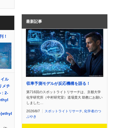
最新記事
刊！
ロイル
収率予測モデルが反応機構を語る！
トリメチ
第716回のスポットライトリサーチは、京都大学
 2-
化学研究所（中村研究室）道場貴大 助教にお願い
ethyl
しました…
2026/8/7
スポットライトリサーチ
,
化学者のつ
)ethyl
ぶやき