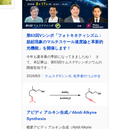
第63回Vシンポ「フォトキネティシズム：
励起現象のマルチスケール速度論と革新的
光機能」を開催します！
今年も夏本番の季節になってきましたね！ さ
て、本記事は、第63回ケムステVシンポジウムの
開催告知です…
2026/8/3
ケムステVシンポ
,
化学者のつぶやき
アビディ アルキン合成／Abidi Alkyne
Synthesis
概要アビディ アルキン合成（Abidi Alkyne