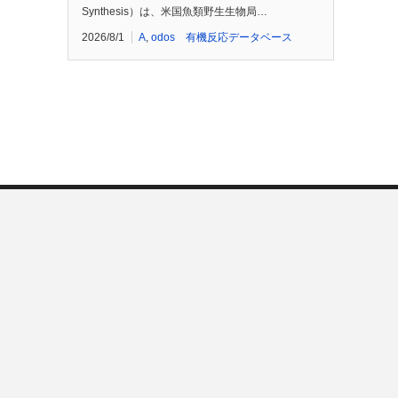
Synthesis）は、米国魚類野生生物局…
2026/8/1
A
,
odos 有機反応データベース