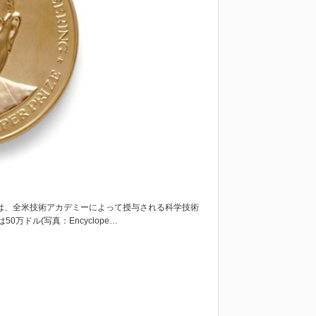
rize)とは、全米技術アカデミーによって授与される科学技術
ドル(写真：Encyclope…