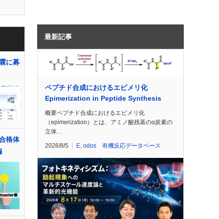
最新記事
震に募
ペプチド合成におけるエピメリ化
Epimerization in Peptide Synthesis
概要ペプチド合成におけるエピメリ化
（epimerization）とは、アミノ酸残基のα炭素の
立体…
合格体
2026/8/5
E
,
odos 有機反応データベース
編