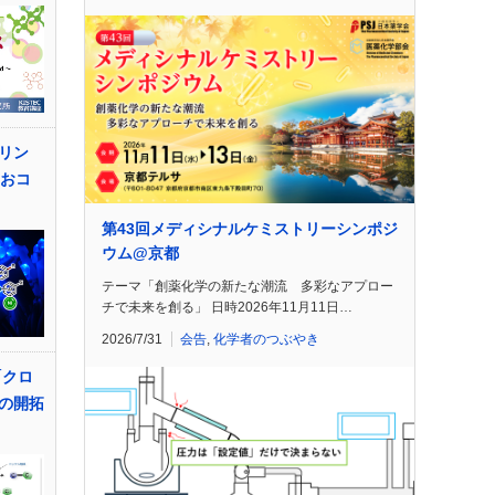
リン
とおコ
第43回メディシナルケミストリーシンポジ
ウム@京都
テーマ「創薬化学の新たな潮流 多彩なアプロー
チで未来を創る」 日時2026年11月11日…
2026/7/31
会告
,
化学者のつぶやき
「クロ
の開拓