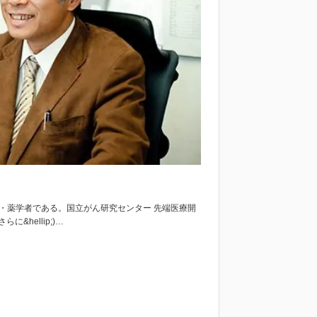
学者・薬学者である。国立がん研究センター 先端医療開
&hellip;)…