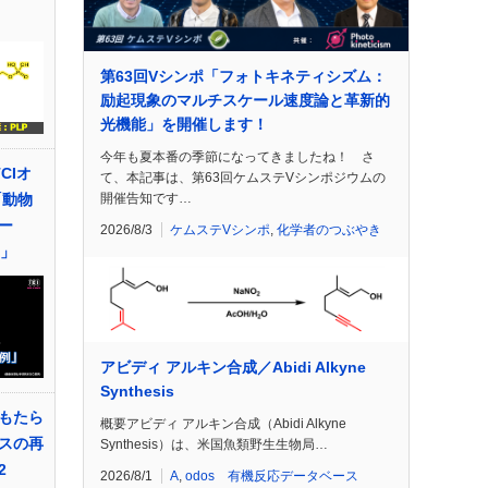
第63回Vシンポ「フォトキネティシズム：
励起現象のマルチスケール速度論と革新的
光機能」を開催します！
今年も夏本番の季節になってきましたね！ さ
CIオ
て、本記事は、第63回ケムステVシンポジウムの
開催告知です…
「動物
ー
2026/8/3
ケムステVシンポ
,
化学者のつぶやき
例」
アビディ アルキン合成／Abidi Alkyne
Synthesis
もたら
概要アビディ アルキン合成（Abidi Alkyne
スの再
Synthesis）は、米国魚類野生生物局…
2
2026/8/1
A
,
odos 有機反応データベース