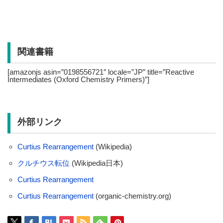
関連書籍
[amazonjs asin=”0198556721″ locale=”JP” title=”Reactive
Intermediates (Oxford Chemistry Primers)”]
外部リンク
Curtius Rearrangement
(Wikipedia)
クルチウス転位
(Wikipedia日本)
Curtius Rearrangement
Curtius Rearrangement
(organic-chemistry.org)