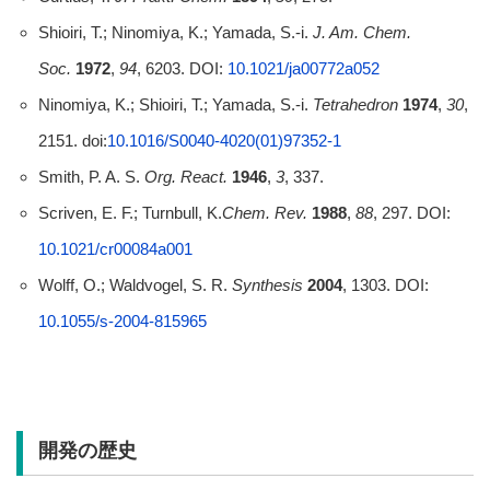
Shioiri, T.; Ninomiya, K.; Yamada, S.-i.
J. Am. Chem.
Soc.
1972
,
94
, 6203. DOI:
10.1021/ja00772a052
Ninomiya, K.; Shioiri, T.; Yamada, S.-i.
Tetrahedron
1974
,
30
,
2151. doi:
10.1016/S0040-4020(01)97352-1
Smith, P. A. S.
Org. React.
1946
,
3
, 337.
Scriven, E. F.; Turnbull, K.
Chem. Rev.
1988
,
88
, 297. DOI:
10.1021/cr00084a001
Wolff, O.; Waldvogel, S. R.
Synthesis
2004
, 1303. DOI:
10.1055/s-2004-815965
開発の歴史