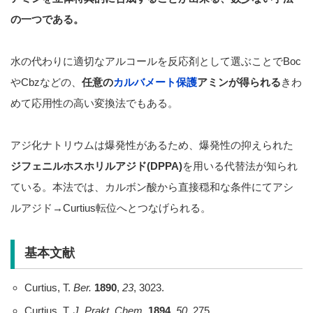
の一つである。
水の代わりに適切なアルコールを反応剤として選ぶことでBoc
やCbzなどの、
任意の
カルバメート保護
アミンが得られる
きわ
めて応用性の高い変換法でもある。
アジ化ナトリウムは爆発性があるため、爆発性の抑えられた
ジフェニルホスホリルアジド(DPPA)
を用いる代替法が知られ
ている。本法では、カルボン酸から直接穏和な条件にてアシ
ルアジド→Curtius転位へとつなげられる。
基本文献
Curtius, T.
Ber.
1890
,
23
, 3023.
Curtius, T.
J. Prakt. Chem.
1894
,
50
, 275.