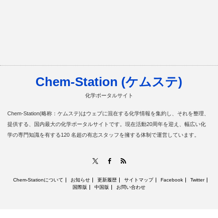
Chem-Station (ケムステ)
化学ポータルサイト
Chem-Station(略称：ケムステ)はウェブに混在する化学情報を集約し、それを整理、
提供する、国内最大の化学ポータルサイトです。現在活動20周年を迎え、幅広い化
学の専門知識を有する120 名超の有志スタッフを擁する体制で運営しています。
RSS
X
Facebook
Chem-Stationについて
お知らせ
更新履歴
サイトマップ
Facebook
Twitter
国際版
中国版
お問い合わせ