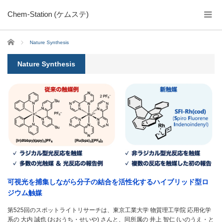
Chem-Station (ケムステ)
ホーム
Nature Synthesis
Nature Synthesis
可視光を捕集しながら分子の結合を活性化するハイブリッド型ロ
ジウム触媒
第525回のスポットライトリサーチは、東京工業大学 物質理工学院 応用化学
系の 大内 誠也 (おおうち・せいや) さんと、同所属の 井上 智仁 (いのうえ・と