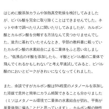
はじめに酸添加カラムや加熱真空乾燥を検討してみました
が、ピバル酸を完全に取り除くことはできませんでした。ネ
ットや本で調べたり人に聞いたりしてみましたが、カルボン
酸とカルボン酸を分離する方法なんて見つかりませんでし
た。途方に暮れていたそんなとき、学部の教科書に載ってい
たカルボン酸の水素結合による二量体をふと思い出しまし
た。“低沸点のギ酸を添加したら、ギ酸とピバル酸の二量体で
飛んでくれるかもしれない”と考え早速試してみると、ピバル
酸のにおいとピークがきれいになくなってくれました。
また、余談ですがカルボン酸は5%程度のメタノールを添加し
た溶媒で意外と簡単にカラム精製できることも分かりました
（ミソはメタノール環境で二量体の水素結合が切れ、平衡が
単量体側に偏ることだと思っています）。カルボン酸の物性