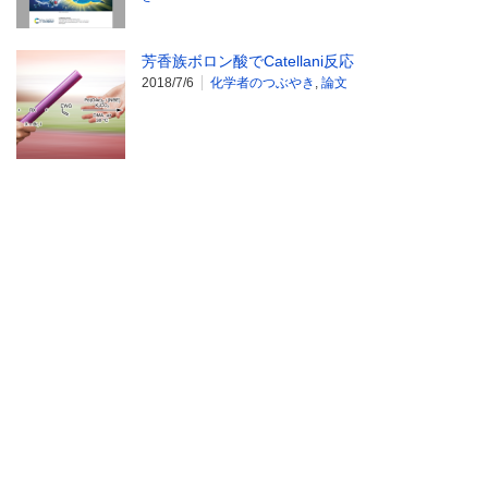
芳香族ボロン酸でCatellani反応
2018/7/6
化学者のつぶやき
,
論文