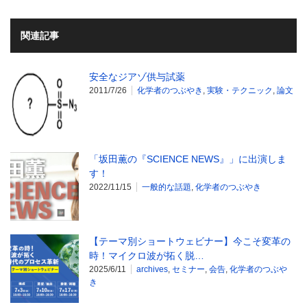
関連記事
安全なジアゾ供与試薬
2011/7/26
化学者のつぶやき
,
実験・テクニック
,
論文
「坂田薫の『SCIENCE NEWS』」に出演しま
す！
2022/11/15
一般的な話題
,
化学者のつぶやき
【テーマ別ショートウェビナー】今こそ変革の
時！マイクロ波が拓く脱…
2025/6/11
archives
,
セミナー
,
会告
,
化学者のつぶや
き