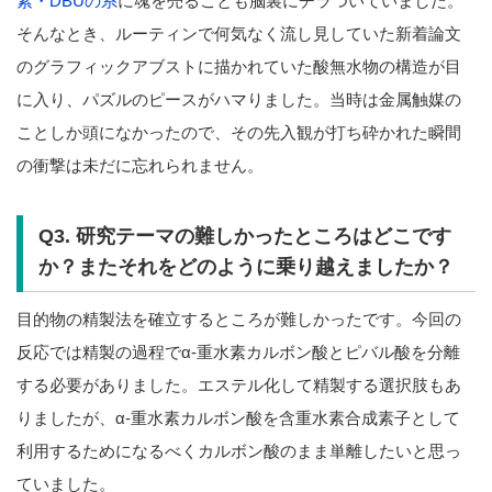
素・DBUの系
に魂を売ることも脳裏にチラついていました。
そんなとき、ルーティンで何気なく流し見していた新着論文
のグラフィックアブストに描かれていた酸無水物の構造が目
に入り、パズルのピースがハマりました。当時は金属触媒の
ことしか頭になかったので、その先入観が打ち砕かれた瞬間
の衝撃は未だに忘れられません。
Q3. 研究テーマの難しかったところはどこです
か？またそれをどのように乗り越えましたか？
目的物の精製法を確立するところが難しかったです。今回の
反応では精製の過程でα-重水素カルボン酸とピバル酸を分離
する必要がありました。エステル化して精製する選択肢もあ
りましたが、α-重水素カルボン酸を含重水素合成素子として
利用するためになるべくカルボン酸のまま単離したいと思っ
ていました。