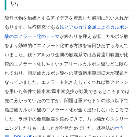
い。
酸無水物を触媒とするアイデアを着想した瞬間に思い入れが
あります。先行研究である
鉄とアルカリ金属によるカルボン
酸のエノラート化のテーマ
が終わりを迎える頃、カルボン酸
をより効率的にエノラート化する方法を毎日ひたすら考えて
いました。鉄・アルカリ金属の触媒系では基質適用範囲が比
較的エノラート化しやすいα-アリールカルボン酸などに限ら
れており、脂肪族カルボン酸への基質適用範囲拡大が課題と
なっていました。エノラート化さえしてくれれば重アセトン
を用いた条件で軽水素/重水素交換が観測できるところまでは
先に分かっていたのですが、問題は重アセトンの沸点以下で
脂肪族カルボン酸のエノラート化が全く進行しないところで
した。ラボ中の金属触媒を集めてきて、片っ端からスクリー
ニングしたりもしましたが全然だめでした。既存法の
ホウ