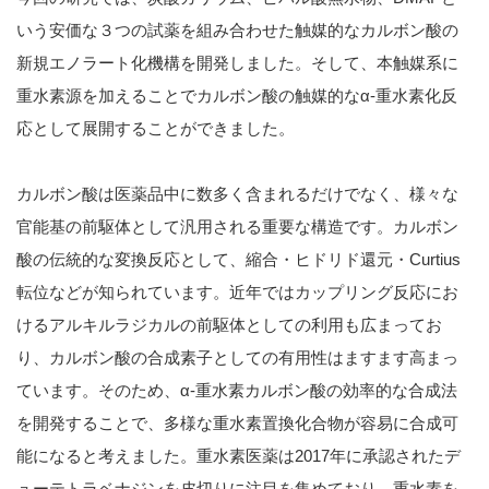
いう安価な３つの試薬を組み合わせた触媒的なカルボン酸の
新規エノラート化機構を開発しました。そして、本触媒系に
重水素源を加えることでカルボン酸の触媒的なα-重水素化反
応として展開することができました。
カルボン酸は医薬品中に数多く含まれるだけでなく、様々な
官能基の前駆体として汎用される重要な構造です。カルボン
酸の伝統的な変換反応として、縮合・ヒドリド還元・Curtius
転位などが知られています。近年ではカップリング反応にお
けるアルキルラジカルの前駆体としての利用も広まってお
り、カルボン酸の合成素子としての有用性はますます高まっ
ています。そのため、α-重水素カルボン酸の効率的な合成法
を開発することで、多様な重水素置換化合物が容易に合成可
能になると考えました。重水素医薬は2017年に承認されたデ
ューテトラベナジンを皮切りに注目を集めており、重水素を