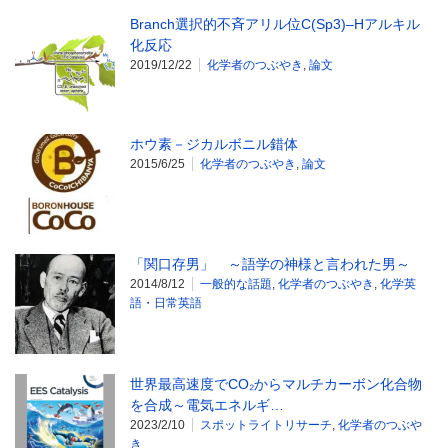
Branch選択的不斉アリル位C(Sp3)–Hアルキル
化反応
2019/12/22
化学者のつぶやき
,
論文
ホウ素－ジカルボニル錯体
2015/6/25
化学者のつぶやき
,
論文
「関口存男」 ～語学の神様と言われた男～
2014/8/12
一般的な話題
,
化学者のつぶやき
,
化学英
語・日常英語
世界最高速度でCO₂からマルチカーボン化合物
を合成～電気エネルギ…
2023/2/10
スポットライトリサーチ
,
化学者のつぶや
き