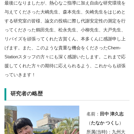
最後になりましたが、熱心なご指導に加え自由な研究環境を
与えてくださった大嶋先生、森本先生、矢崎先生をはじめと
する研究室の皆様、論文の投稿に際し代謝安定性の測定を行
ってくださった鶴田先生、松永先生、小柳先生、大戸先生、
リバイズを頑張ってくれた古賀くん、本多くんに感謝申し上
げます。また、このような貴重な機会をくださったChem-
Stationスタッフの方々にも深く感謝いたします。これまで応
援してくれた方々の期待に応えられるよう、これからも頑張
っていきます！
研究者の略歴
名前：
田中 津久志
（
たなか つくし
）
所属(当時)：九州大