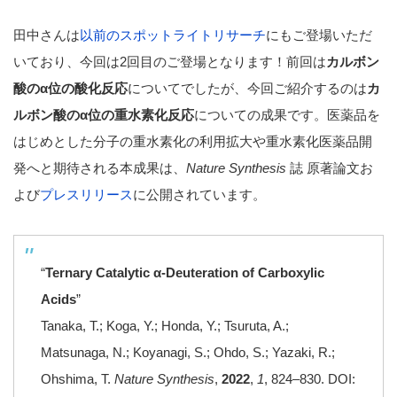
田中さんは
以前のスポットライトリサーチ
にもご登場いただ
いており、今回は2回目のご登場となります！前回は
カルボン
酸のα位の酸化反応
についてでしたが、今回ご紹介するのは
カ
ルボン酸のα位の重水素化反応
についての成果です。医薬品を
はじめとした分子の重水素化の利用拡大や重水素化医薬品開
発へと期待される本成果は、
Nature Synthesis
誌 原著論文お
よび
プレスリリース
に公開されています。
“
Ternary Catalytic α-Deuteration of Carboxylic
Acids
”
Tanaka, T.; Koga, Y.; Honda, Y.; Tsuruta, A.;
Matsunaga, N.; Koyanagi, S.; Ohdo, S.; Yazaki, R.;
Ohshima, T.
Nature Synthesis
,
2022
,
1
, 824–830. DOI: