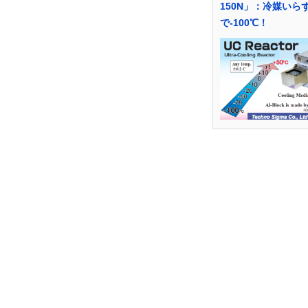
150N」：冷媒いら
で-100℃！