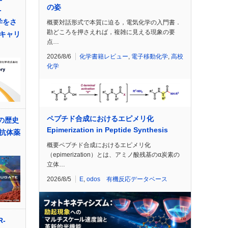
の姿
-
学をさ
概要対話形式で本質に迫る，電気化学の入門書．
勘どころを押さえれば，複雑に見える現象の要
キャリ
点…
2026/8/6
化学書籍レビュー
,
電子移動化学
,
高校
化学
ペプチド合成におけるエピメリ化
想の歴史
Epimerization in Peptide Synthesis
抗体薬
概要ペプチド合成におけるエピメリ化
（epimerization）とは、アミノ酸残基のα炭素の
立体…
2026/8/5
E
,
odos 有機反応データベース
-