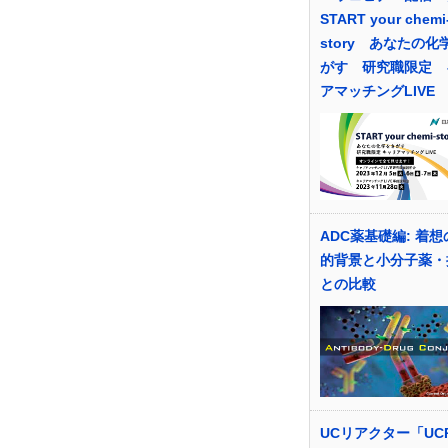
START your chemi
story あなたの化
がす 研究職限定 
アマッチングLIVE
ADC薬基礎編: 着
的背景と小分子薬・
との比較
UCリアクター「UCR