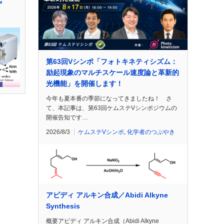
ず
第63回Vシンポ「フォトキネティシズム：
励起現象のマルチスケール速度論と革新的
光機能」を開催します！
今年も夏本番の季節になってきましたね！ さ
て、本記事は、第63回ケムステVシンポジウムの
開催告知です…
2026/8/3
ケムステVシンポ
,
化学者のつぶやき
アビディ アルキン合成／Abidi Alkyne
Synthesis
概要アビディ アルキン合成（Abidi Alkyne