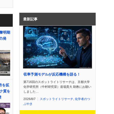
最新記事
黎明期
水力発
収率予測モデルが反応機構を語る！
第716回のスポットライトリサーチは、京都大学
号を拡
化学研究所（中村研究室）道場貴大 助教にお願い
ク質を
しました…
授
2026/8/7
スポットライトリサーチ
,
化学者のつ
ぶやき