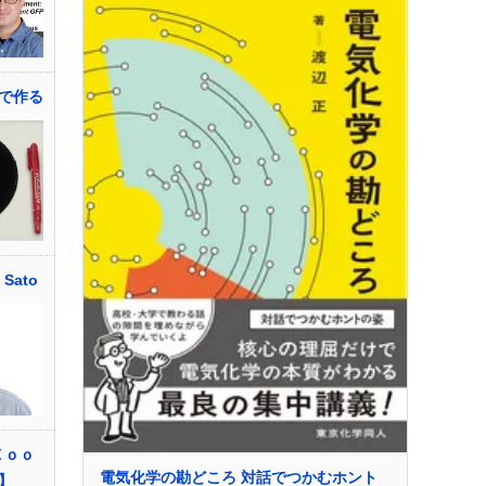
で作る
 Sato
Ｚｏｏ
電気化学の勘どころ 対話でつかむホント
】