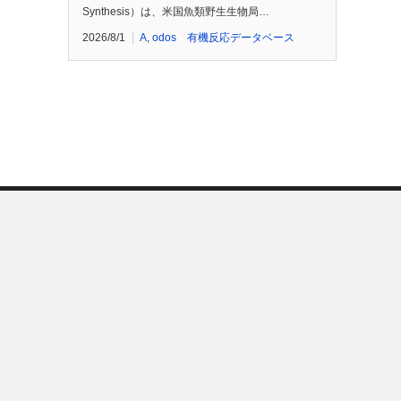
Synthesis）は、米国魚類野生生物局…
2026/8/1
A
,
odos 有機反応データベース