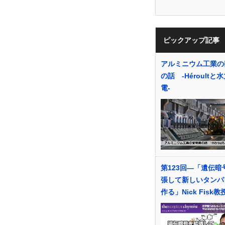
ピックアップ記事
アルミニウム工業の
の話 -Héroultと
電-
第123回―「遺伝暗
張して新しいタンパ
作る」Nick Fisk教