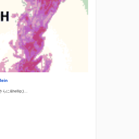
ein
に&hellip;)…