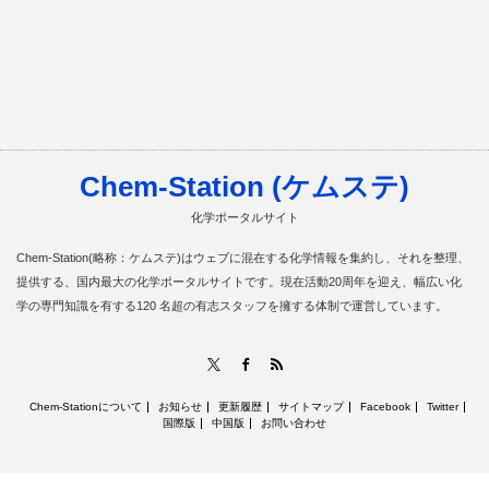
Chem-Station (ケムステ)
化学ポータルサイト
Chem-Station(略称：ケムステ)はウェブに混在する化学情報を集約し、それを整理、
提供する、国内最大の化学ポータルサイトです。現在活動20周年を迎え、幅広い化
学の専門知識を有する120 名超の有志スタッフを擁する体制で運営しています。
RSS
X
Facebook
Chem-Stationについて
お知らせ
更新履歴
サイトマップ
Facebook
Twitter
国際版
中国版
お問い合わせ