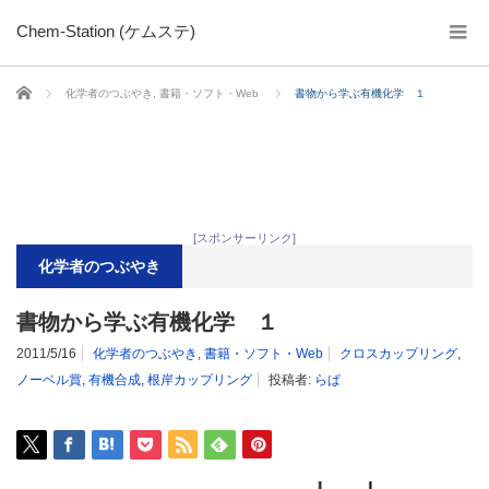
Chem-Station (ケムステ)
ホーム
化学者のつぶやき
,
書籍・ソフト・Web
書物から学ぶ有機化学 １
[スポンサーリンク]
化学者のつぶやき
書物から学ぶ有機化学 １
2011/5/16
化学者のつぶやき
,
書籍・ソフト・Web
クロスカップリング
,
ノーベル賞
,
有機合成
,
根岸カップリング
投稿者:
らぱ