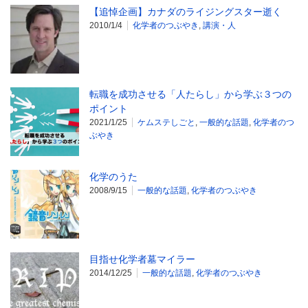
【追悼企画】カナダのライジングスター逝く
2010/1/4
化学者のつぶやき
,
講演・人
転職を成功させる「人たらし」から学ぶ３つの
ポイント
2021/1/25
ケムステしごと
,
一般的な話題
,
化学者のつ
ぶやき
化学のうた
2008/9/15
一般的な話題
,
化学者のつぶやき
目指せ化学者墓マイラー
2014/12/25
一般的な話題
,
化学者のつぶやき