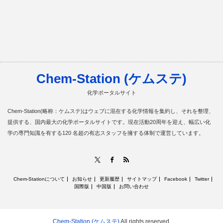
Chem-Station (ケムステ)
化学ポータルサイト
Chem-Station(略称：ケムステ)はウェブに混在する化学情報を集約し、それを整理、
提供する、国内最大の化学ポータルサイトです。現在活動20周年を迎え、幅広い化
学の専門知識を有する120 名超の有志スタッフを擁する体制で運営しています。
RSS
X
Facebook
Chem-Stationについて
お知らせ
更新履歴
サイトマップ
Facebook
Twitter
国際版
中国版
お問い合わせ
Chem-Station (ケムステ)
All rights reserved.