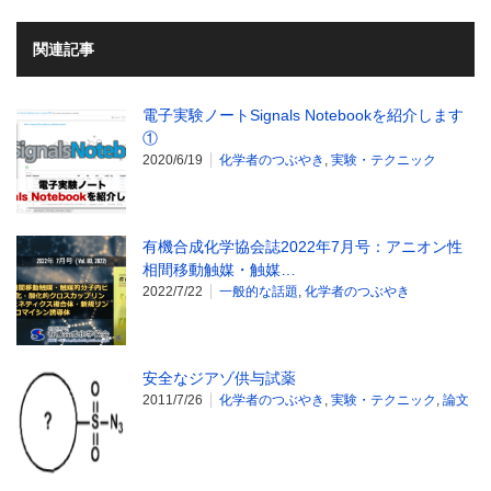
関連記事
電子実験ノートSignals Notebookを紹介します
①
2020/6/19
化学者のつぶやき
,
実験・テクニック
有機合成化学協会誌2022年7月号：アニオン性
相間移動触媒・触媒…
2022/7/22
一般的な話題
,
化学者のつぶやき
安全なジアゾ供与試薬
2011/7/26
化学者のつぶやき
,
実験・テクニック
,
論文