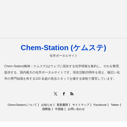
Chem-Station (ケムステ)
化学ポータルサイト
Chem-Station(略称：ケムステ)はウェブに混在する化学情報を集約し、それを整理、
提供する、国内最大の化学ポータルサイトです。現在活動20周年を迎え、幅広い化
学の専門知識を有する120 名超の有志スタッフを擁する体制で運営しています。
RSS
X
Facebook
Chem-Stationについて
お知らせ
更新履歴
サイトマップ
Facebook
Twitter
国際版
中国版
お問い合わせ