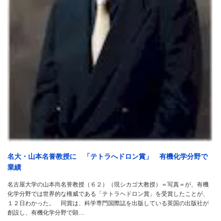
名大・山本名誉教授に 「テトラへドロン賞」 有機化学分野で
業績
名古屋大学の山本尚名誉教授（６２）（現シカゴ大教授）＝写真＝が、有機
化学分野では世界的な権威である「テトラヘドロン賞」を受賞したことが、
１２日わかった。 同賞は、科学専門国際誌を出版している英国の出版社が
創設し、有機化学分野で顕…