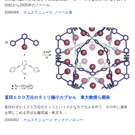
ISI社から2005年のノーベル…
2006/9/8
ケムステニュース
,
ノーベル賞
直径１００万分の５ミリ極小カプセル 東大教授ら開発
直径わずか１００万分の５ミリという小さなカプセルを作り、その中に液体
を閉じこめる手法を藤田誠・東京大…
2006/9/2
ケムステニュース
,
ナノテクノロジー