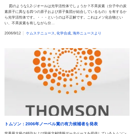
図のような1,2-ジオールは光学活性体でしょうか？不斉炭素（分子中の炭
素原子に異なる四つの原子および原子集団が結合しているもの）を有するか
ら光学活性体です。・・・というのは不正解です。これはメソ化合物とい
い、不斉炭素を有しながら分…
2006/9/12
ケムステニュース
,
化学合成
,
海外ニュースより
トムソン：2006年ノーベル賞の有力候補者を発表
世界最大級の特許および学術文献情報データベースを提供しているトムソン