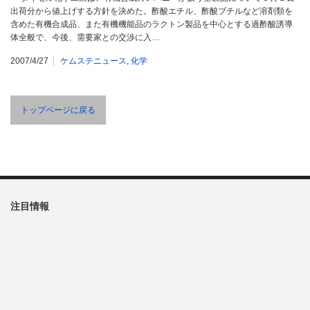
出荷分から値上げする方針を決めた。酢酸エチル、酢酸ブチルなど溶剤類を
含めた有機合成品、また有機機能品のラクトン製品を中心とする過酢酸誘導
体全般で、今後、需要家との交渉に入…
2007/4/27
ケムステニュース
,
化学
トップページに戻る
注目情報