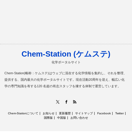
Chem-Station (ケムステ)
化学ポータルサイト
Chem-Station(略称：ケムステ)はウェブに混在する化学情報を集約し、それを整理、
提供する、国内最大の化学ポータルサイトです。現在活動20周年を迎え、幅広い化
学の専門知識を有する120 名超の有志スタッフを擁する体制で運営しています。
RSS
X
Facebook
Chem-Stationについて
お知らせ
更新履歴
サイトマップ
Facebook
Twitter
国際版
中国版
お問い合わせ