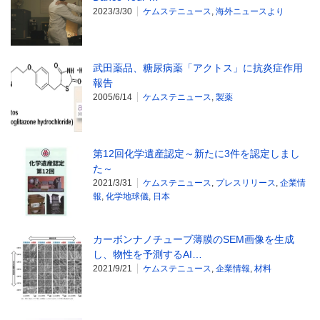
2023/3/30
ケムステニュース
,
海外ニュースより
武田薬品、糖尿病薬「アクトス」に抗炎症作用
報告
2005/6/14
ケムステニュース
,
製薬
第12回化学遺産認定～新たに3件を認定しまし
た～
2021/3/31
ケムステニュース
,
プレスリリース
,
企業情
報
,
化学地球儀
,
日本
カーボンナノチューブ薄膜のSEM画像を生成
し、物性を予測するAI…
2021/9/21
ケムステニュース
,
企業情報
,
材料