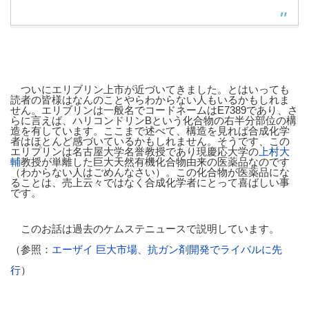
ついにエリブリン上市が近づいてきました。とはいっても
読者の皆様はなんのことやらわからない人もいるかもしれま
せん。エリブリンは一般名でコードネームはE7389であり、さ
らに言えば、ハリコンドリンBという化合物の右半分部位の構
造を有しています。ここまで述べて、構造を見れば合成化学
者はほとんど感づいているかもしれません。そうです、この
エリプリンは名古屋大学名誉教授であり現慶応大学の
上村大
輔
教授が単離した巨大天然有機化合物由来の医薬品なのです
（わからない人はごめんなさい）。この化合物が医薬品にな
ることは、売上云々ではなく合成化学者にとって喜ばしい事
です。
このお話は過去のケムステニュースで説明しています。
（参照：
エーザイ 巨大市場、抗ガン剤開発でライバルに先
行
）