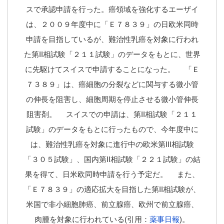
スで承認申請を行った。癌領域を強化するエーザイ
は、２００９年度中に「Ｅ７８３９」の日欧米同時
申請を目指しているが、難治性乳癌を対象に行われ
た第II相試験「２１１試験」のデータをもとに、世界
に先駆けてスイスで申請することになった。 「Ｅ
７３８９」は、癌細胞の分裂などに関与する微小管
の伸長を阻害し、細胞周期を停止させる微小管伸長
阻害剤。 スイスでの申請は、第II相試験「２１１
試験」のデータをもとに行ったもので、今年度中に
は、難治性乳癌を対象に進行中の欧米第III相試験
「３０５試験」、国内第II相試験「２２１試験」の結
果を得て、日米欧同時申請を行う予定だ。 また、
「Ｅ７８３９」の適応拡大を目指した第II相試験が、
米国で非小細胞肺癌、前立腺癌、欧州で前立腺癌、
肉腫を対象に行われている(引用：
薬事日報
)。