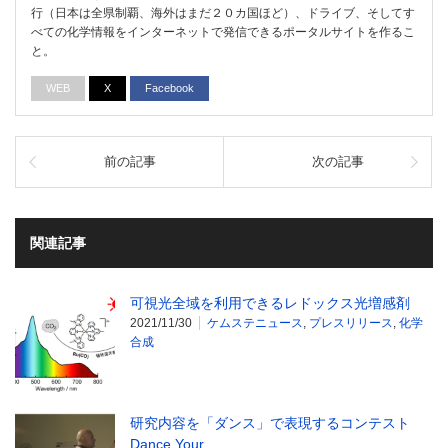
行（日本は全県制覇、海外はまだ２０カ国ほど）、ドライブ、そしてす
べての化学情報をインターネットで発信できるポータルサイトを作るこ
と。
WEB
X
Facebook
前の記事
次の記事
関連記事
可視光全域を利用できるレドックス光増感剤
2021/11/30
ケムステニュース
,
プレスリリース
,
化学
合成
研究内容を「ダンス」で表現するコンテスト
Dance Your …