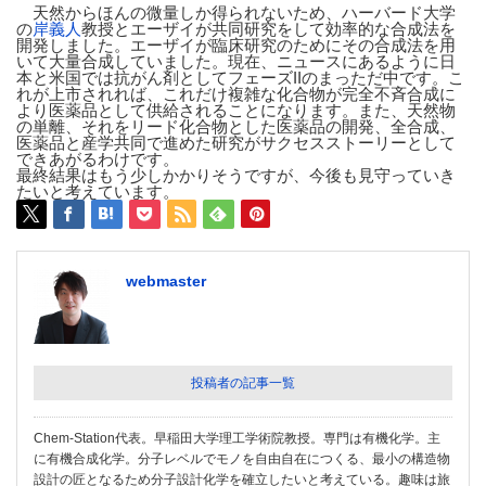
天然からほんの微量しか得られないため、ハーバード大学
の
岸義人
教授とエーザイが共同研究をして効率的な合成法を
開発しました。エーザイが臨床研究のためにその合成法を用
いて大量合成していました。現在、ニュースにあるように日
本と米国では抗がん剤としてフェーズIIのまっただ中です。こ
れが上市されれば、これだけ複雑な化合物が完全不斉合成に
より医薬品として供給されることになります。また、天然物
の単離、それをリード化合物とした医薬品の開発、全合成、
医薬品と産学共同で進めた研究がサクセスストーリーとして
できあがるわけです。
最終結果はもう少しかかりそうですが、今後も見守っていき
たいと考えています。
webmaster
投稿者の記事一覧
Chem-Station代表。早稲田大学理工学術院教授。専門は有機化学。主
に有機合成化学。分子レベルでモノを自由自在につくる、最小の構造物
設計の匠となるため分子設計化学を確立したいと考えている。趣味は旅