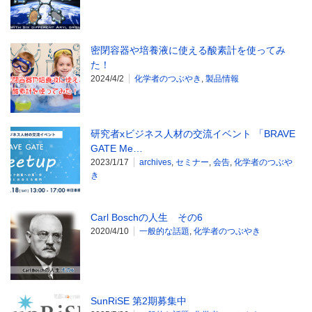
密閉容器や培養液に使える酸素計を使ってみ
た！
2024/4/2
化学者のつぶやき
,
製品情報
研究者xビジネス人材の交流イベント 「BRAVE
GATE Me…
2023/1/17
archives
,
セミナー
,
会告
,
化学者のつぶや
き
Carl Boschの人生 その6
2020/4/10
一般的な話題
,
化学者のつぶやき
SunRiSE 第2期募集中