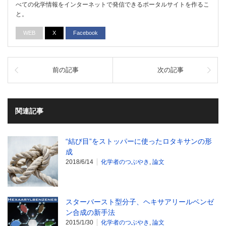
べての化学情報をインターネットで発信できるポータルサイトを作るこ
と。
WEB
X
Facebook
前の記事
次の記事
関連記事
“結び目”をストッパーに使ったロタキサンの形
成
2018/6/14
化学者のつぶやき
,
論文
スターバースト型分子、ヘキサアリールベンゼ
ン合成の新手法
2015/1/30
化学者のつぶやき
,
論文