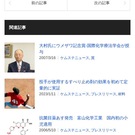
前の記事
次の記事
関連記事
大村氏にウメザワ記念賞‐国際化学療法学会が授
与
2007/3/16
ケムステニュース
,
賞
投手が使用するすべり止め剤の効果を初めて定
量的に実証
2023/1/11
ケムステニュース
,
プレスリリース
,
材料
抗菌目薬あす発売 富山化学工業 国内初の小
児適用
2006/5/10
ケムステニュース
,
プレスリリース