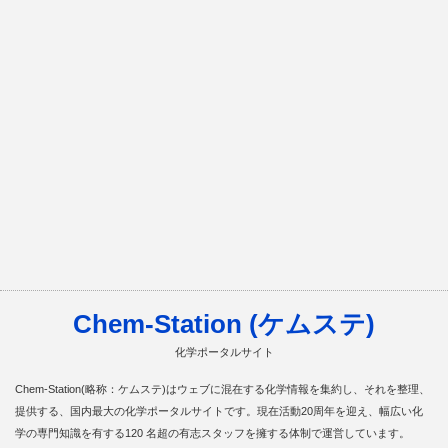
Chem-Station (ケムステ)
化学ポータルサイト
Chem-Station(略称：ケムステ)はウェブに混在する化学情報を集約し、それを整理、
提供する、国内最大の化学ポータルサイトです。現在活動20周年を迎え、幅広い化
学の専門知識を有する120 名超の有志スタッフを擁する体制で運営しています。