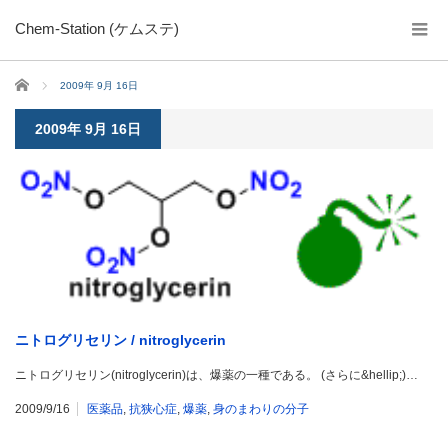
Chem-Station (ケムステ)
ホーム
2009年 9月 16日
2009年 9月 16日
ニトログリセリン / nitroglycerin
ニトログリセリン(nitroglycerin)は、爆薬の一種である。 (さらに&hellip;)…
2009/9/16
医薬品
,
抗狭心症
,
爆薬
,
身のまわりの分子