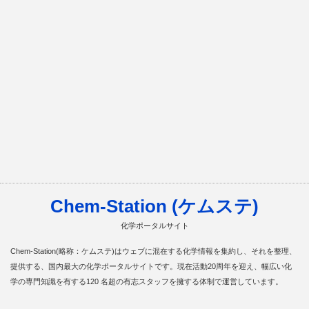
Chem-Station (ケムステ)
化学ポータルサイト
Chem-Station(略称：ケムステ)はウェブに混在する化学情報を集約し、それを整理、
提供する、国内最大の化学ポータルサイトです。現在活動20周年を迎え、幅広い化
学の専門知識を有する120 名超の有志スタッフを擁する体制で運営しています。