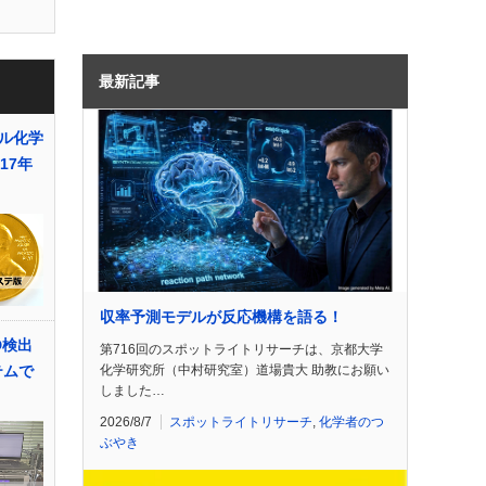
最新記事
ル化学
17年
収率予測モデルが反応機構を語る！
D検出
第716回のスポットライトリサーチは、京都大学
化学研究所（中村研究室）道場貴大 助教にお願い
テムで
しました…
2026/8/7
スポットライトリサーチ
,
化学者のつ
ぶやき