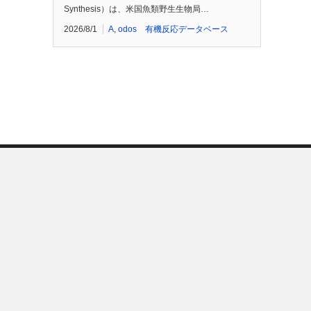
Synthesis）は、米国魚類野生生物局…
2026/8/1
A
,
odos 有機反応データベース