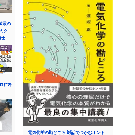
菌叢の
ミク
博士
ロに希
電気化学の勘どころ 対話でつかむホント