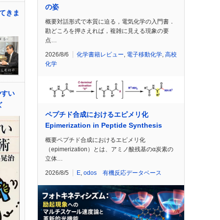
の姿
てきま
概要対話形式で本質に迫る，電気化学の入門書．
勘どころを押さえれば，複雑に見える現象の要
点…
2026/8/6
化学書籍レビュー
,
電子移動化学
,
高校
化学
やすい
ズ
ペプチド合成におけるエピメリ化
Epimerization in Peptide Synthesis
概要ペプチド合成におけるエピメリ化
（epimerization）とは、アミノ酸残基のα炭素の
立体…
2026/8/5
E
,
odos 有機反応データベース