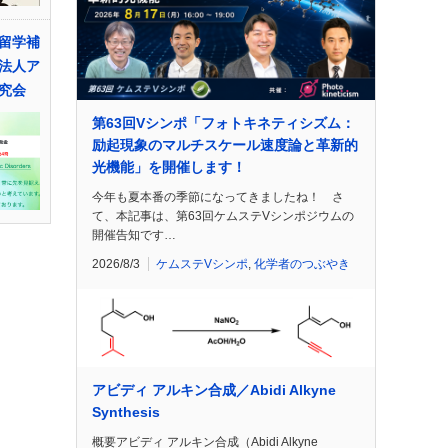
留学補
法人ア
究会
第63回Vシンポ「フォトキネティシズム：
励起現象のマルチスケール速度論と革新的
光機能」を開催します！
今年も夏本番の季節になってきましたね！ さ
て、本記事は、第63回ケムステVシンポジウムの
開催告知です…
2026/8/3
ケムステVシンポ
,
化学者のつぶやき
アビディ アルキン合成／Abidi Alkyne
Synthesis
概要アビディ アルキン合成（Abidi Alkyne