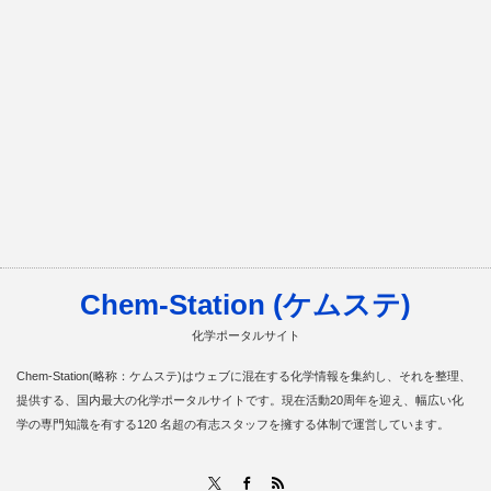
Chem-Station (ケムステ)
化学ポータルサイト
Chem-Station(略称：ケムステ)はウェブに混在する化学情報を集約し、それを整理、
提供する、国内最大の化学ポータルサイトです。現在活動20周年を迎え、幅広い化
学の専門知識を有する120 名超の有志スタッフを擁する体制で運営しています。
RSS
X
Facebook