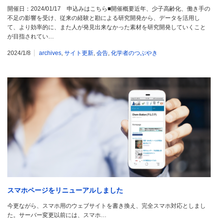
開催日：2024/01/17 申込みはこちら■開催概要近年、少子高齢化、働き手の
不足の影響を受け、従来の経験と勘による研究開発から、データを活用し
て、より効率的に、また人が発見出来なかった素材を研究開発していくこと
が目指されてい…
2024/1/8
archives
,
サイト更新
,
会告
,
化学者のつぶやき
スマホページをリニューアルしました
今更ながら、スマホ用のウェブサイトを書き換え、完全スマホ対応としまし
た。サーバー変更以前には、スマホ…