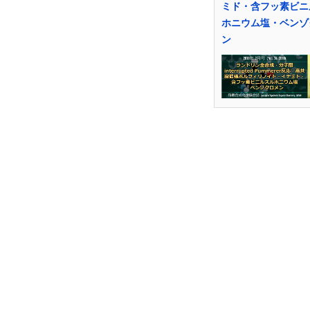
ミド・含フッ素ビニ
ホニウム塩・ベンゾ
ン