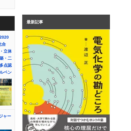
最新記事
020
化合
・立体
築・二
多点認
ルベン
のジャー