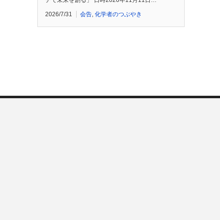
チで未来を創る」 日時2026年11月11日…
2026/7/31
会告
,
化学者のつぶやき