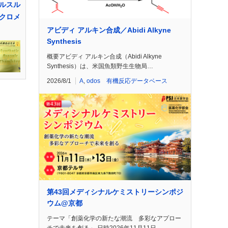
ルスル
クロメ
アビディ アルキン合成／Abidi Alkyne
Synthesis
概要アビディ アルキン合成（Abidi Alkyne
Synthesis）は、米国魚類野生生物局…
2026/8/1
A
,
odos 有機反応データベース
第43回メディシナルケミストリーシンポジ
ウム@京都
テーマ「創薬化学の新たな潮流 多彩なアプロー