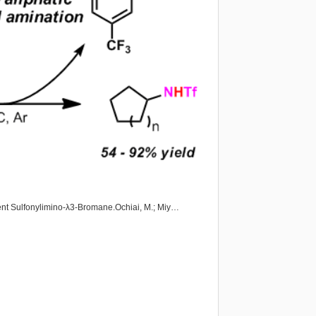
ent Sulfonylimino-λ3-Bromane.Ochiai, M.; Miy…