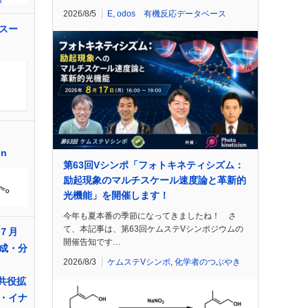
2026/8/5
E
,
odos 有機反応データベース
スー
on
第63回Vシンポ「フォトキネティシズム：
励起現象のマルチスケール速度論と革新的
光機能」を開催します！
今年も夏本番の季節になってきましたね！ さ
て、本記事は、第63回ケムステVシンポジウムの
７月
開催告知です…
成・分
2026/8/3
ケムステVシンポ
,
化学者のつぶやき
高共役拡
・イナ