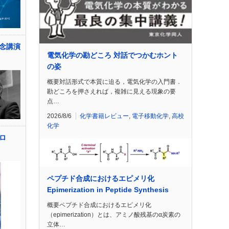
念講演
電気化学の勘どころ 対話でつかむホント
の姿
概要対話形式で本質に迫る，電気化学の入門書．
勘どころを押さえれば，複雑に見える現象の要
点…
2026/8/6
化学書籍レビュー
,
電子移動化学
,
高校
化学
ィロ
ペプチド合成におけるエピメリ化
Epimerization in Peptide Synthesis
概要ペプチド合成におけるエピメリ化
（epimerization）とは、アミノ酸残基のα炭素の
立体…