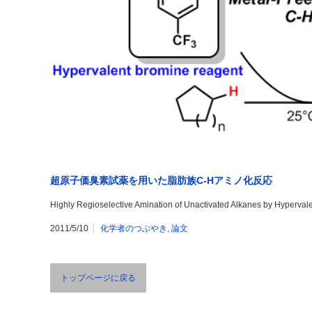
超原子価臭素試薬を用いた脂肪族C-Hアミノ化反応
Highly Regioselective Amination of Unactivated Alkanes by Hyperval
2011/5/10
化学者のつぶやき
,
論文
トップページに戻る