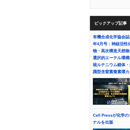
ピックアップ記事
有機合成化学協会誌2
年4月号：神経活性
物・高次構造天然物
選択的エーテル環構
核ルテニウム錯体・
識型含窒素複素環カ
Cell Pressが化学
ナルを出版