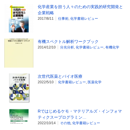
化学産業を担う人々のための実践的研究開発と
企業戦略
2017/8/11
仕事術
,
化学書籍レビュー
有機スペクトル解析ワークブック
2014/12/10
分光分析
,
化学書籍レビュー
,
有機化学
次世代医薬とバイオ医療
2022/5/10
化学書籍レビュー
,
医薬化学
Rではじめるケモ・マテリアルズ・インフォマ
ティクスープログラミン…
2022/10/14
その他
,
化学書籍レビュー