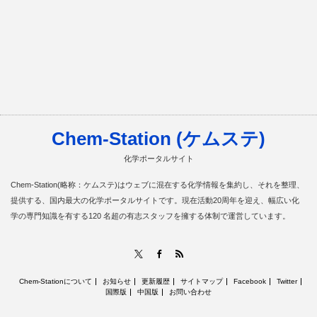
Chem-Station (ケムステ)
化学ポータルサイト
Chem-Station(略称：ケムステ)はウェブに混在する化学情報を集約し、それを整理、
提供する、国内最大の化学ポータルサイトです。現在活動20周年を迎え、幅広い化
学の専門知識を有する120 名超の有志スタッフを擁する体制で運営しています。
RSS
X
Facebook
Chem-Stationについて
お知らせ
更新履歴
サイトマップ
Facebook
Twitter
国際版
中国版
お問い合わせ