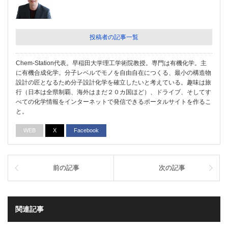
投稿者の記事一覧
Chem-Station代表。早稲田大学理工学術院教授。専門は有機化学。主
に有機合成化学。分子レベルでモノを自由自在につくる、最小の構造物
設計の匠となるため分子設計化学を確立したいと考えている。趣味は旅
行（日本は全県制覇、海外はまだ２０カ国ほど）、ドライブ、そしてす
べての化学情報をインターネットで発信できるポータルサイトを作るこ
と。
WEB
X
Facebook
前の記事
次の記事
関連記事