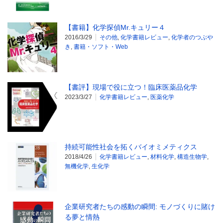
【書籍】化学探偵Mr.キュリー４
2016/3/29
その他
,
化学書籍レビュー
,
化学者のつぶや
き
,
書籍・ソフト・Web
【書評】現場で役に立つ！臨床医薬品化学
2023/3/27
化学書籍レビュー
,
医薬化学
持続可能性社会を拓くバイオミメティクス
2018/4/26
化学書籍レビュー
,
材料化学
,
構造生物学
,
無機化学
,
生化学
企業研究者たちの感動の瞬間: モノづくりに賭け
る夢と情熱