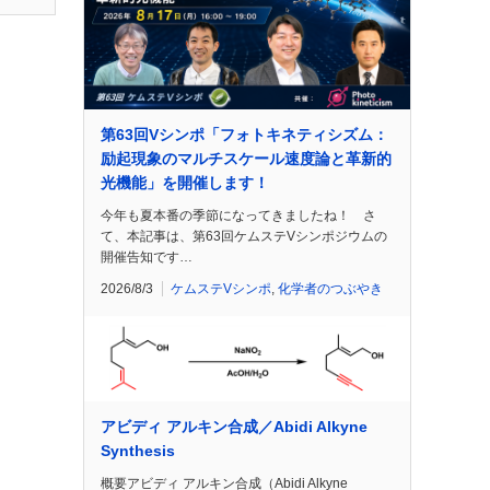
第63回Vシンポ「フォトキネティシズム：
励起現象のマルチスケール速度論と革新的
光機能」を開催します！
今年も夏本番の季節になってきましたね！ さ
て、本記事は、第63回ケムステVシンポジウムの
開催告知です…
2026/8/3
ケムステVシンポ
,
化学者のつぶやき
アビディ アルキン合成／Abidi Alkyne
Synthesis
概要アビディ アルキン合成（Abidi Alkyne