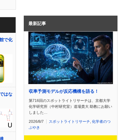
最新記事
館で化
収率予測モデルが反応機構を語る！
ではな
第716回のスポットライトリサーチは、京都大学
化学研究所（中村研究室）道場貴大 助教にお願い
しました…
2026/8/7
スポットライトリサーチ
,
化学者のつ
ぶやき
達