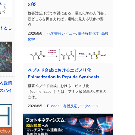
の姿
概要対話形式で本質に迫る，電気化学の入門書．
勘どころを押さえれば，複雑に見える現象の要
点…
トとし
2026/8/6
化学書籍レビュー
,
電子移動化学
,
高校
化学
ペプチド合成におけるエピメリ化
Epimerization in Peptide Synthesis
る政策
概要ペプチド合成におけるエピメリ化
スハイ
（epimerization）とは、アミノ酸残基のα炭素の
立体…
2026/8/5
E
,
odos 有機反応データベース