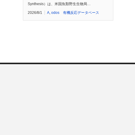
Synthesis）は、米国魚類野生生物局…
2026/8/1
A
,
odos 有機反応データベース