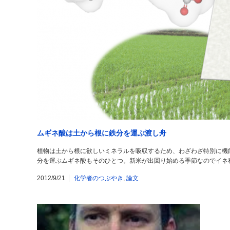
ムギネ酸は土から根に鉄分を運ぶ渡し舟
植物は土から根に欲しいミネラルを吸収するため、わざわざ特別に機
分を運ぶムギネ酸もそのひとつ。新米が出回り始める季節なのでイネ
2012/9/21
化学者のつぶやき
,
論文