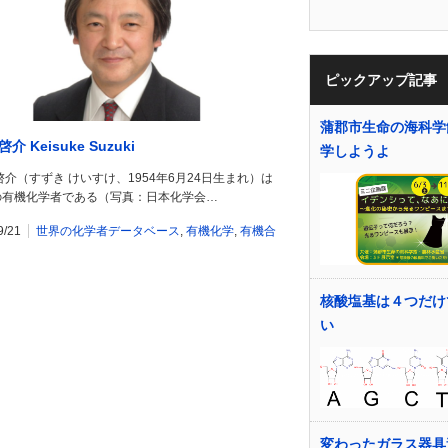
ピックアップ記事
蒲郡市生命の海科学
介 Keisuke Suzuki
学しようよ
啓介（すずき けいすけ、1954年6月24日生まれ）は
の有機化学者である（写真：日本化学会…
9/21
世界の化学者データベース
,
有機化学
,
有機合
核酸塩基は４つだけ
い
変わったガラス器具