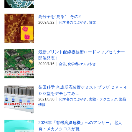
高分子を”見る” その2
2009/8/22
化学者のつぶやき
,
論文
最新プリント配線板技術ロードマップセミナー
開催発表！
2020/7/16
会告
,
化学者のつぶやき
柴田科学 合成反応装置ケミストプラザ ＣＰ－４
００型をデモしてみ…
2021/8/30
化学者のつぶやき
,
実験・テクニック
,
製品
情報
2026年「有機溶媒危機」へのアンサー。北大
発・メカノクロスが挑…