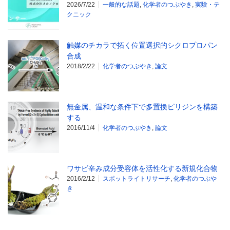
2026/7/22
一般的な話題
,
化学者のつぶやき
,
実験・テ
クニック
触媒のチカラで拓く位置選択的シクロプロパン
合成
2018/2/22
化学者のつぶやき
,
論文
無金属、温和な条件下で多置換ピリジンを構築
する
2016/11/4
化学者のつぶやき
,
論文
ワサビ辛み成分受容体を活性化する新規化合物
2016/2/12
スポットライトリサーチ
,
化学者のつぶや
き