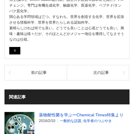
チェンジ。専門は有機合成化学、触媒化学、医薬化学、ペプチド/タン
パク質化学。
関心ある学問領域は三つ。すなわち、世界を創造する化学、世界を拡張
させる情報科学、世界を世界たらしめる認知科学。
素晴らしければ何でも良い。どうでも良いことは心底どうでも良い。興
味・趣味は様々だが、そのほとんどがメジャー地位を獲得してなさそう
なのは仕様。
X
前の記事
次の記事
関連記事
薬物耐性菌を学ぶーChemical Times特集より
2016/2/10
一般的な話題
,
化学者のつぶやき