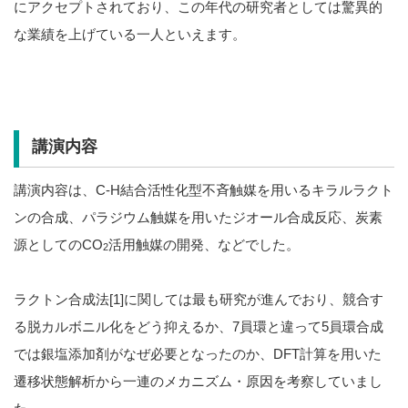
にアクセプトされており、この年代の研究者としては驚異的
な業績を上げている一人といえます。
講演内容
講演内容は、C-H結合活性化型不斉触媒を用いるキラルラクト
ンの合成、パラジウム触媒を用いたジオール合成反応、炭素
源としてのCO
活用触媒の開発、などでした。
2
ラクトン合成法[1]に関しては最も研究が進んでおり、競合す
る脱カルボニル化をどう抑えるか、7員環と違って5員環合成
では銀塩添加剤がなぜ必要となったのか、DFT計算を用いた
遷移状態解析から一連のメカニズム・原因を考察していまし