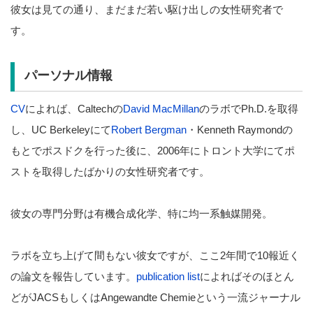
彼女は見ての通り、まだまだ若い駆け出しの女性研究者で
す。
パーソナル情報
CV
によれば、Caltechの
David MacMillan
のラボでPh.D.を取得
し、UC Berkeleyにて
Robert Bergman
・Kenneth Raymondの
もとでポスドクを行った後に、2006年にトロント大学にてポ
ストを取得したばかりの女性研究者です。
彼女の専門分野は有機合成化学、特に均一系触媒開発。
ラボを立ち上げて間もない彼女ですが、ここ2年間で10報近く
の論文を報告しています。
publication list
によればそのほとん
どがJACSもしくはAngewandte Chemieという一流ジャーナル