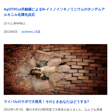
AgOTf/CuI共触媒によるN-イミノイソキノリニウムのタンデムア
ルキニル化環化反応
(さらに&hellip;)…
2013/4/10
archives
,
試薬
ライバルのラボで大発見！そのときあなたはどうする?
2013年×月×日、隣の大学のX研究室で大発見がありました。なんでも溶液