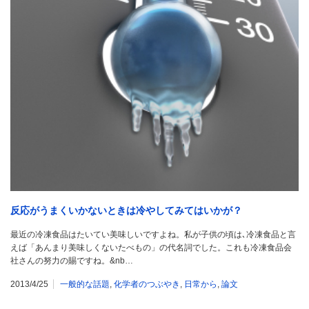
反応がうまくいかないときは冷やしてみてはいかが？
最近の冷凍食品はたいてい美味しいですよね。私が子供の頃は､冷凍食品と言
えば「あんまり美味しくないたべもの」の代名詞でした。これも冷凍食品会
社さんの努力の賜ですね。&nb…
2013/4/25
一般的な話題
,
化学者のつぶやき
,
日常から
,
論文