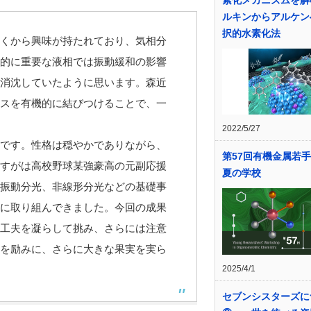
素化メカニズムを解
ルキンからアルケン
択的水素化法
くから興味が持たれており、気相分
的に重要な液相では振動緩和の影響
消沈していたように思います。森近
スを有機的に結びつけることで、一
2022/5/27
です。性格は穏やかでありながら、
第57回有機金属若
すがは高校野球某強豪高の元副応援
夏の学校
振動分光、非線形分光などの基礎事
に取り組んできました。今回の成果
工夫を凝らして挑み、さらには注意
を励みに、さらに大きな果実を実ら
2025/4/1
セブンシスターズに