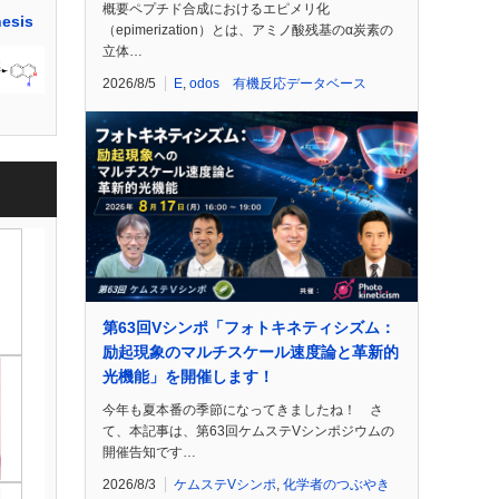
概要ペプチド合成におけるエピメリ化
hesis
（epimerization）とは、アミノ酸残基のα炭素の
立体…
2026/8/5
E
,
odos 有機反応データベース
第63回Vシンポ「フォトキネティシズム：
励起現象のマルチスケール速度論と革新的
光機能」を開催します！
今年も夏本番の季節になってきましたね！ さ
て、本記事は、第63回ケムステVシンポジウムの
開催告知です…
2026/8/3
ケムステVシンポ
,
化学者のつぶやき