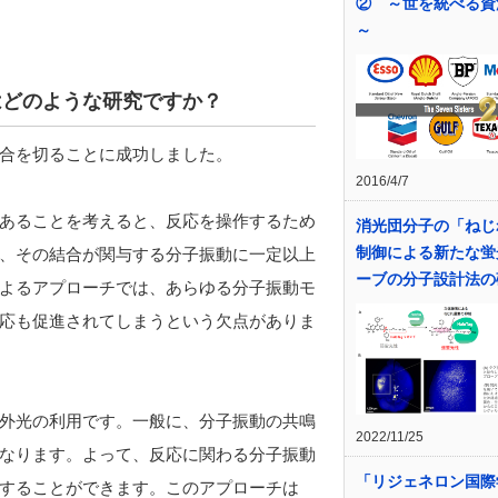
② ～世を統べる資
～
はどのような研究ですか？
合を切ることに成功しました。
2016/4/7
あることを考えると、反応を操作するため
消光団分子の「ねじ
制御による新たな蛍
、その結合が関与する分子振動に一定以上
ーブの分子設計法の
よるアプローチでは、あらゆる分子振動モ
応も促進されてしまうという欠点がありま
外光の利用です。一般に、分子振動の共鳴
2022/11/25
なります。よって、反応に関わる分子振動
「リジェネロン国際
することができます。このアプローチは