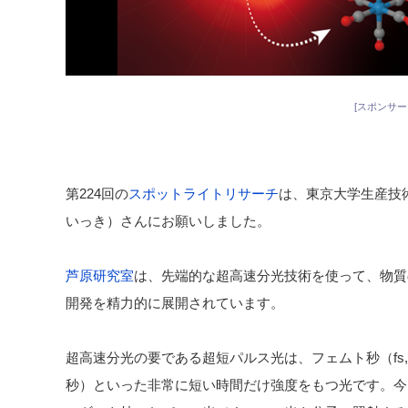
[スポンサー
第224回の
スポットライトリサーチ
は、
東京大学生産技
いっき）さんにお願いしました。
芦原研究室
は、先端的な超高速分光技術を使って、物質
開発を精力的に展開されています。
超高速分光の要である超短パルス光は、フェムト秒（fs, 1
秒）といった非常に短い時間だけ強度をもつ光です。今