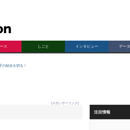
ース
しごと
インタビュー
デー
子の結合を切る！
[スポンサーリンク]
注目情報