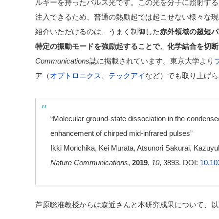
ルギーを持ったパルス光です。この光を分子に照射する
注入できるため、普通の熱励起では起こせない様々な現
紹介いただけるのは、うまく制御した
赤外領域の超短パ
特定の振動モードを強励起することで、化学結合を切断
Communications
誌に掲載されています。東京大学より
ア（
オプトロニクス
、
テックアイ
など）でも取り上げら
“Molecular ground-state dissociation in the condens
enhancement of chirped mid-infrared pulses”
Ikki Morichika, Kei Murata, Atsunori Sakurai, Kazuyuk
Nature Communications
,
2019
,
10
, 3893.
DOI:
10.10
芦原聡准教授からは森近さんと本研究成果について、以