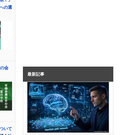
明！ア
への選
手の会
最新記事
ついて