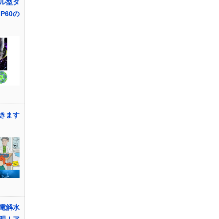
ル型タ
P60の
きます
電解水