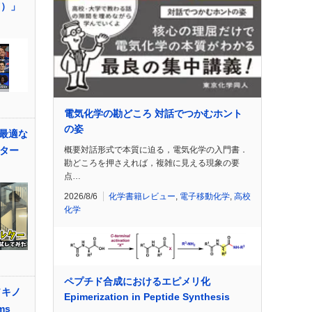
F）」
電気化学の勘どころ 対話でつかむホント
の姿
最適な
概要対話形式で本質に迫る，電気化学の入門書．
ルター
勘どころを押さえれば，複雑に見える現象の要
点…
2026/8/6
化学書籍レビュー
,
電子移動化学
,
高校
化学
ペプチド合成におけるエピメリ化
ソキノ
Epimerization in Peptide Synthesis
ms