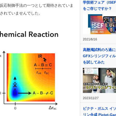
学技術フェア（ISE
究極的な反応制御手法の一つとして期待されていま
をご存じですか？
されていませんでした。
2021/6/16
高懸濁試料のろ過に
GFXシリンジフィ
を試してみた
2023/11/27
ピクテ・ガムス イ
リン合成 Pictet-Ga