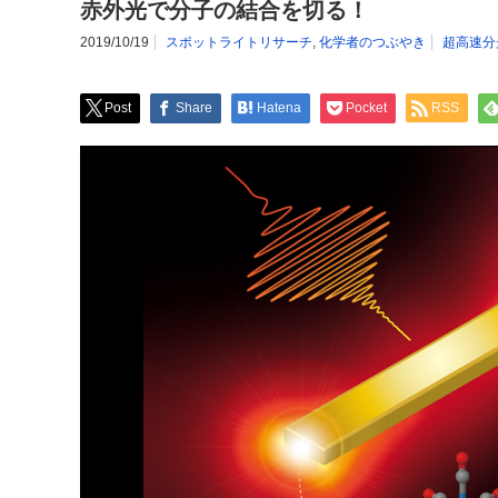
赤外光で分子の結合を切る！
2019/10/19
スポットライトリサーチ
,
化学者のつぶやき
超高速分
Post
Share
Hatena
Pocket
RSS