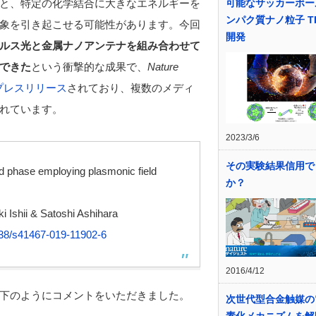
と、特定の化学結合に大きなエネルギーを
可能なサッカーボー
ンパク質ナノ粒子 TI
象を引き起こせる可能性があります。今回
開発
ルス光と金属ナノアンテナを組み合わせて
できた
という衝撃的な成果で、
Nature
プレスリリース
されており、複数のメディ
れています。
2023/3/6
その実験結果信用で
ed phase employing plasmonic field
か？
i Ishii & Satoshi Ashihara
38/s41467-019-11902-6
2016/4/12
下のようにコメントをいただきました。
次世代型合金触媒の