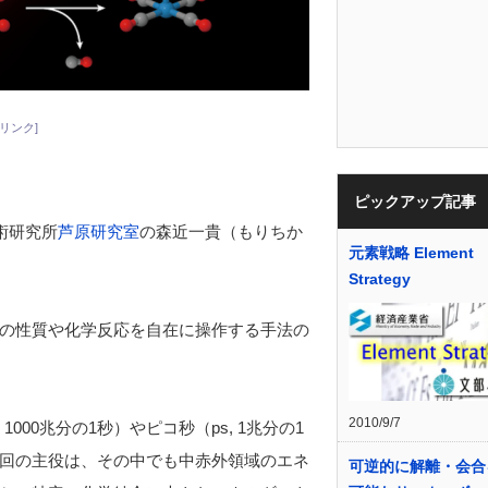
リンク]
ピックアップ記事
術研究所
芦原研究室
の森近一貴（もりちか
元素戦略 Element
Strategy
の性質や化学反応を自在に操作する手法の
2010/9/7
000兆分の1秒）やピコ秒（ps, 1兆分の1
回の主役は、その中でも中赤外領域のエネ
可逆的に解離・会合