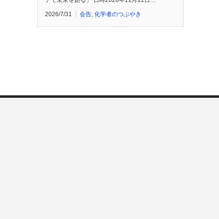
チで未来を創る」 日時2026年11月11日…
2026/7/31
会告
,
化学者のつぶやき