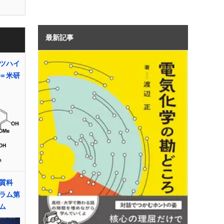
最新記事
ツハイ
＝米研
質科
ラム第
ム