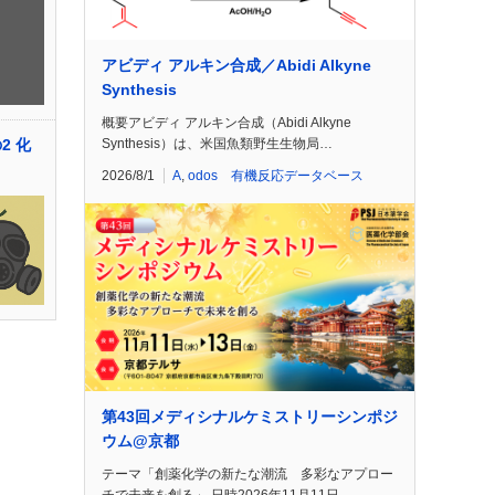
アビディ アルキン合成／Abidi Alkyne
Synthesis
概要アビディ アルキン合成（Abidi Alkyne
Synthesis）は、米国魚類野生生物局…
2 化
2026/8/1
A
,
odos 有機反応データベース
第43回メディシナルケミストリーシンポジ
ウム@京都
テーマ「創薬化学の新たな潮流 多彩なアプロー