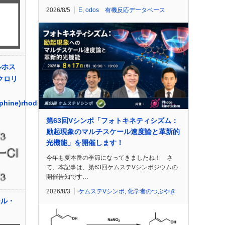
2026/8/5
E
,
odos 有機反応データベース
ルホス
 クロリ
phine)rhodium(I)
第63回Vシンポ「フォトキネティシズム：
励起現象のマルチスケール速度論と革新的
光機能」を開催します！
今年も夏本番の季節になってきましたね！ さ
て、本記事は、第63回ケムステVシンポジウムの
開催告知です…
2026/8/3
ケムステVシンポ
,
化学者のつぶやき
ゴール・