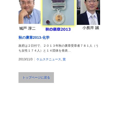
秋の褒章2013-化学
政府は２日付で、２０１３年秋の褒章受章者７８１人（う
ち女性１７４人）と１４団体を発表…
2013/11/3
ケムステニュース
,
賞
トップページに戻る