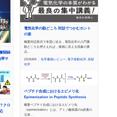
電気化学の勘どころ 対話でつかむホント
の姿
概要対話形式で本質に迫る，電気化学の入門書．
勘どころを押さえれば，複雑に見える現象の要
点…
奮闘録
地帯サ
2026/8/6
化学書籍レビュー
,
電子移動化学
,
高校
化学
ペプチド合成におけるエピメリ化
Epimerization in Peptide Synthesis
概要ペプチド合成におけるエピメリ化
？クロ
（epimerization）とは、アミノ酸残基のα炭素の
応
立体…