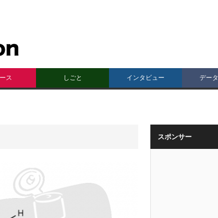
ース
しごと
インタビュー
デー
スポンサー