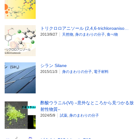
トリクロロアニソール (2,4,6-trichloroaniso…
2013/9/27
天然物
,
身のまわりの分子
,
食べ物
シラン Silane
2015/11/3
身のまわりの分子
,
電子材料
酢酸ウラニル(VI) –意外なところから見つかる放
射性物質–
2024/5/9
試薬
,
身のまわりの分子