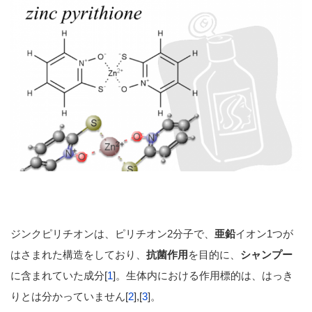
ジンクピリチオンは、ピリチオン2分子で、
亜鉛
イオン1つが
はさまれた構造をしており、
抗菌作用
を目的に、
シャンプー
に含まれていた成分[
1
]。生体内における作用標的は、はっき
りとは分かっていません[
2
],[
3
]。