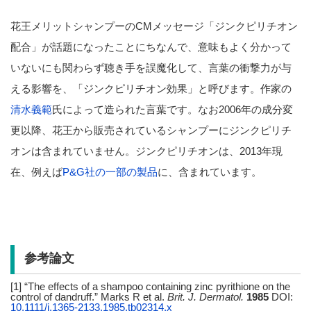
花王メリットシャンプーのCMメッセージ「ジンクピリチオン
配合」が話題になったことにちなんで、意味もよく分かって
いないにも関わらず聴き手を誤魔化して、言葉の衝撃力が与
える影響を、「ジンクピリチオン効果」と呼びます。作家の
清水義範
氏によって造られた言葉です。なお2006年の成分変
更以降、花王から販売されているシャンプーにジンクピリチ
オンは含まれていません。ジンクピリチオンは、2013年現
在、例えば
P&G社の一部の製品
に、含まれています。
参考論文
[1] “The effects of a shampoo containing zinc pyrithione on the
control of dandruff.” Marks R et al.
Brit. J. Dermatol.
1985
DOI:
10.1111/j.1365-2133.1985.tb02314.x