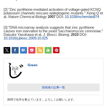
[2] “Zinc pyrithione-mediated activation of voltage-gated KCNQ
potassium channels rescues epileptogenic mutants.” Xiong Q et
al.
Nature Chemical Biology
2007
DOI:
10.1038/nchembio874
[3] “DNA microarray analysis suggests that zinc pyrithione
causes iron starvation to the yeast Saccharomyces cerevisiae.”
Daisuke Yasokawa et al.
J. Biosci. Bioeng.
2010
DOI:
10.1016/j.jbiosc.2009.10.025
Green
投稿者の記事一覧
静岡で化学を教えています。よろしくお願いします。