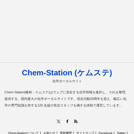
Chem-Station (ケムステ)
化学ポータルサイト
Chem-Station(略称：ケムステ)はウェブに混在する化学情報を集約し、それを整理、
提供する、国内最大の化学ポータルサイトです。現在活動20周年を迎え、幅広い化
学の専門知識を有する120 名超の有志スタッフを擁する体制で運営しています。
RSS
X
Facebook
Chem-Stationについて
お知らせ
更新履歴
サイトマップ
Facebook
Twitter