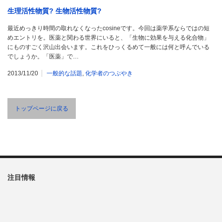
生理活性物質? 生物活性物質?
最近めっきり時間の取れなくなったcosineです。今回は薬学系ならではの短
めエントリを。医薬と関わる世界にいると、「生物に効果を与える化合物」
にものすごく沢山出会います。これをひっくるめて一般には何と呼んでいる
でしょうか。「医薬」で…
2013/11/20
一般的な話題
,
化学者のつぶやき
トップページに戻る
注目情報