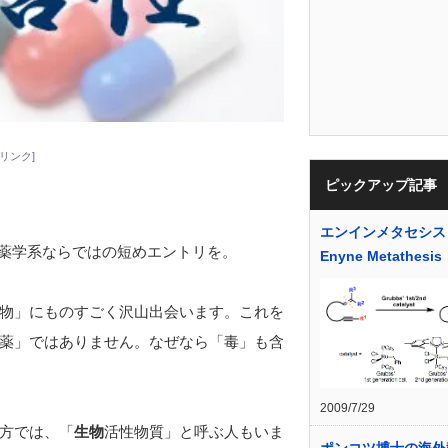
リンク]
ピックアップ記事
エンインメタセシス
回は薬学系ならではの短めエントリを。
Enyne Metathesis
物」にものすごく沢山出会います。これを
薬」ではありません。なぜなら「毒」も含
2009/7/29
方では、「
生物
活性物質」と呼ぶ人もいま
ポンコツ博士の海外