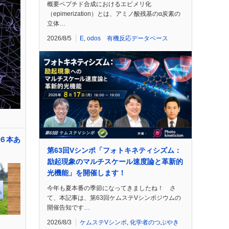
概要ペプチド合成におけるエピメリ化
（epimerization）とは、アミノ酸残基のα炭素の
立体…
2026/8/5
E
,
odos 有機反応データベース
６本あ
第63回Vシンポ「フォトキネティシズム：
励起現象のマルチスケール速度論と革新的
光機能」を開催します！
今年も夏本番の季節になってきましたね！ さ
て、本記事は、第63回ケムステVシンポジウムの
開催告知です…
2026/8/3
ケムステVシンポ
,
化学者のつぶやき