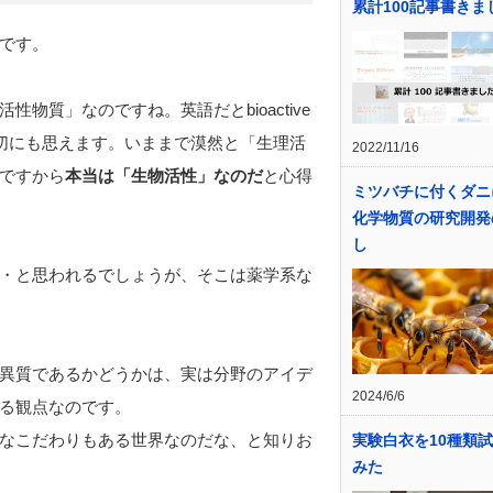
累計100記事書きま
です。
質」なのですね。英語だとbioactive
適切にも思えます。いままで漠然と「生理活
2022/11/16
ですから
本当は「生物活性」なのだ
と心得
ミツバチに付くダニ
化学物質の研究開発
し
・と思われるでしょうが、そこは薬学系な
異質であるかどうかは、実は分野のアイデ
2024/6/6
る観点なのです。
なこだわりもある世界なのだな、と知りお
実験白衣を10種類
みた