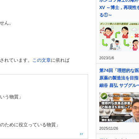
XV ～博士，再現性
る①～
せん。
2023/1/6
されています。
この文章
に依れば
第74回「理想的な
原薬の製造法を目指
細谷 昌弘 サブグル
いう物質」
のために役立っている物質」
2025/11/26