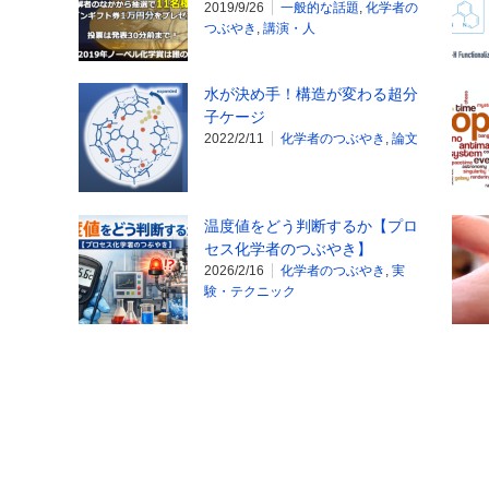
2019/9/26
一般的な話題
,
化学者の
つぶやき
,
講演・人
水が決め手！構造が変わる超分
子ケージ
2022/2/11
化学者のつぶやき
,
論文
温度値をどう判断するか【プロ
セス化学者のつぶやき】
2026/2/16
化学者のつぶやき
,
実
験・テクニック