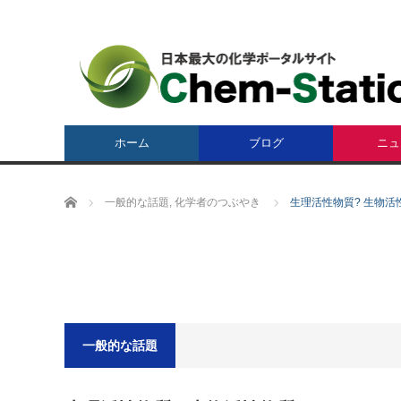
ホーム
ブログ
ニュ
ホーム
一般的な話題
,
化学者のつぶやき
生理活性物質? 生物活
一般的な話題