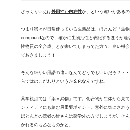
ざっくりいえば
外因性か内在性
か、という違いがあるの
つまり我々が日常使っている医薬品は、ほとんど「生物活性物
compoundなので、確かに生物活性と表記するほうが
性物質の全合成」とか書いてしまってた方々、良い機会
ておきましょう！
そんな細かい用語の違いなんてどうでもいいだろ？・・
らではのこだわりというか
文化
なんですね。
薬学視点では「薬＝異物」です。化合物が生体から見て
ンティティにも絡む最重要ポイント。意外に気にされう
ほとんどの読者の皆さんは薬学外の方でしょうが、そん
かれるのも乙なものかと。