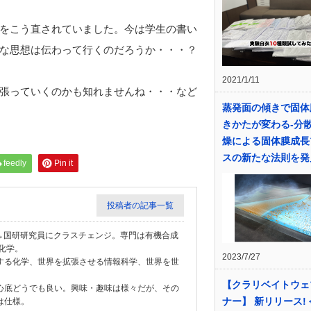
をこう直されていました。今は学生の書い
な思想は伝わって行くのだろうか・・・？
2021/1/11
張っていくのかも知れませんね・・・など
蒸発面の傾きで固体
きかたが変わる-分
燥による固体膜成長
スの新たな法則を発
feedly
Pin it
投稿者の記事一覧
学教員→国研研究員にクラスチェンジ。専門は有機合成
化学。
2023/7/27
する化学、世界を拡張させる情報科学、世界を世
【クラリベイトウェ
心底どうでも良い。興味・趣味は様々だが、その
ナー】 新リリース!
は仕様。