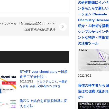
の研究開発にイノベ
ンをもたらす新しい
ーション Clarivate
Chemistry Resea
トンパール 「Monowave300」: マイク
紹介 ｰ AI技術を搭
ロ波有機合成の新武器
シンプルかつインテ
ントな特許・学術文
の活用ツール
START your chemi-storyー日産
2021/3/22
化学工業会社説…
2017/2/22
ケムステしごと
,
一般的
背信の科学者たち 
な話題
,
会告
,
化学者のつぶやき
造はなぜ繰り返され
か?
飽和C–H結合を直接脱離基に変
える方法