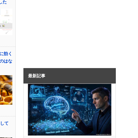
した
に効く
のはな
最新記事
試して