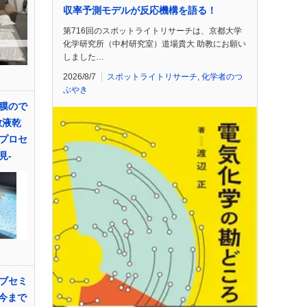
収率予測モデルが反応機構を語る！
第716回のスポットライトリサーチは、京都大学
化学研究所（中村研究室）道場貴大 助教にお願い
しました…
2026/8/7
スポットライトリサーチ
,
化学者のつ
ぶやき
膜ので
散液乾
プロセ
見-
ブセミ
 今まで