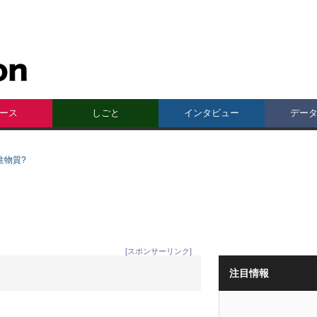
ース
しごと
インタビュー
デー
性物質?
[スポンサーリンク]
注目情報