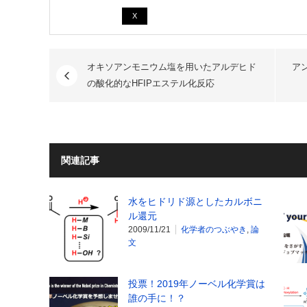
X
オキソアンモニウム塩を用いたアルデヒド
アン
の酸化的なHFIPエステル化反応
関連記事
水をヒドリド源としたカルボニ
ル還元
2009/11/21
化学者のつぶやき
,
論
文
投票！2019年ノーベル化学賞は
誰の手に！？