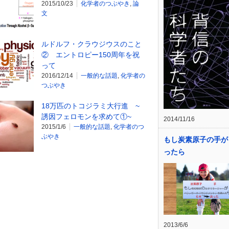
2015/10/23
化学者のつぶやき
,
論
文
ルドルフ・クラウジウスのこと
② エントロピー150周年を祝
って
2016/12/14
一般的な話題
,
化学者の
つぶやき
18万匹のトコジラミ大行進 ~
誘因フェロモンを求めて①~
2014/11/16
2015/1/6
一般的な話題
,
化学者のつ
ぶやき
もし炭素原子の手が
ったら
2013/6/6