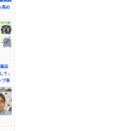
を高め
医薬品
して」
ープ長