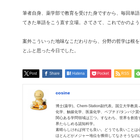
筆者自身、薬学部で教育を受けた身ですから、毎回単語
てきた単語をこう直す立場。さてさて、これでかのよう
案外こういった地味なこだわりから、分野の哲学は根を
とふと思った今日でした。
Post
Share
Hatena
Pocket
RSS
cosine
博士(薬学)。Chem-Station副代表。国立大
化学、触媒化学、医薬化学、ペプチド/タンパク質
関心ある学問領域は三つ。すなわち、世界を創造
界たらしめる認知科学。
素晴らしければ何でも良い。どうでも良いことは
ほとんどがメジャー地位を獲得してなさそうなの