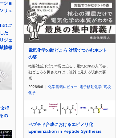
ーショ
ソリュ
rchのご
載した
リジェ
献情報
電気化学の勘どころ 対話でつかむホント
の姿
概要対話形式で本質に迫る，電気化学の入門書．
勘どころを押さえれば，複雑に見える現象の要
点…
2026/8/6
化学書籍レビュー
,
電子移動化学
,
高校
化学
論文捏
るの
ペプチド合成におけるエピメリ化
Epimerization in Peptide Synthesis