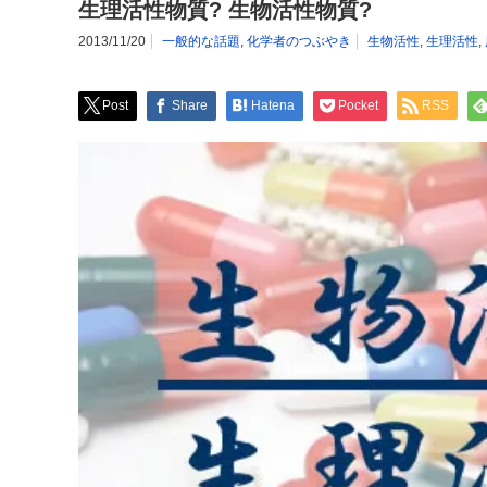
生理活性物質? 生物活性物質?
2013/11/20
一般的な話題
,
化学者のつぶやき
生物活性
,
生理活性
,
Post
Share
Hatena
Pocket
RSS