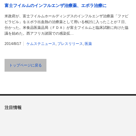
富士フイルムのインフルエンザ治療薬、エボラ治療に
米政府が、富士フイルムホールディングスのインフルエンザ治療薬「ファビ
ピラビル」をエボラ出血熱の治療薬として用いる検討に入ったことが７日、
分かった。米食品医薬品局（ＦＤＡ）が富士フイルムと臨床試験に向けた協
議を始めた。西アフリカ諸国での感染拡…
2014/8/17
ケムステニュース
,
プレスリリース
,
医薬
トップページに戻る
注目情報