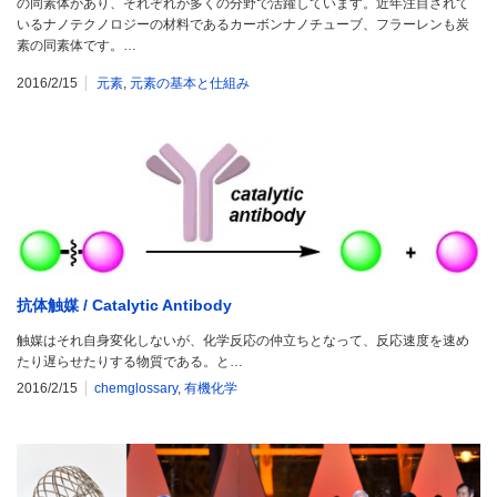
の同素体があり、それぞれが多くの分野で活躍しています。近年注目されて
いるナノテクノロジーの材料であるカーボンナノチューブ、フラーレンも炭
素の同素体です。…
2016/2/15
元素
,
元素の基本と仕組み
抗体触媒 / Catalytic Antibody
触媒はそれ自身変化しないが、化学反応の仲立ちとなって、反応速度を速め
たり遅らせたりする物質である。と…
2016/2/15
chemglossary
,
有機化学