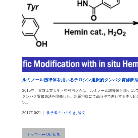
ルミノール誘導体を用いるチロシン選択的タンパク質修飾
2015年、東京工業大学・中村浩之らは、ルミノール誘導体と鉄-ポ
タンパク質修飾法を開発した。水系溶媒にて高収率で進行する本反応は、酵
S…
2017/10/21
化学者のつぶやき
,
論文
トップページに戻る