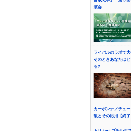
合成化学」 第５回
演会
ライバルのラボで大
そのときあなたはど
る?
カーボンナノチュー
散とその応用【終了
トリ-tert-ブチルホ