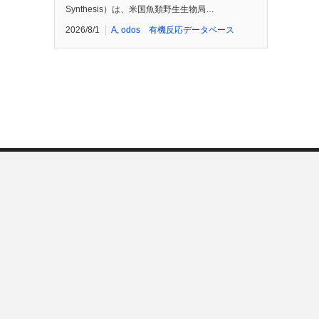
Synthesis）は、米国魚類野生生物局…
2026/8/1
A
,
odos 有機反応データベース