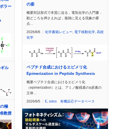
の姿
ボラー
概要対話形式で本質に迫る，電気化学の入門書．
勘どころを押さえれば，複雑に見える現象の要
m
点…
2026/8/6
化学書籍レビュー
,
電子移動化学
,
高校
化学
ペプチド合成におけるエピメリ化
ルギル
Epimerization in Peptide Synthesis
概要ペプチド合成におけるエピメリ化
（epimerization）とは、アミノ酸残基のα炭素の
立体…
2026/8/5
E
,
odos 有機反応データベース
体の極
准教授