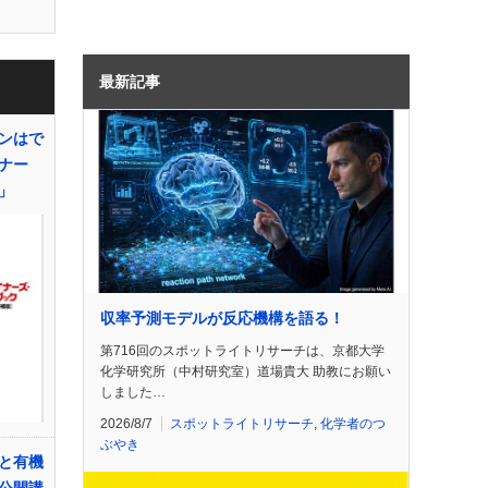
最新記事
ンはで
ナー
」
収率予測モデルが反応機構を語る！
第716回のスポットライトリサーチは、京都大学
化学研究所（中村研究室）道場貴大 助教にお願い
しました…
2026/8/7
スポットライトリサーチ
,
化学者のつ
ぶやき
と有機