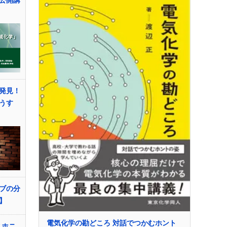
公開講
発見！
うす
ブの分
】
電気化学の勘どころ 対話でつかむホント
スホニ