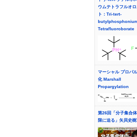
ウムテトラフルオロ
ト：Tri-tert-
butylphosphoniu
Tetrafluoroborate
マーシャル プロパ
化 Marshall
Propargylation
第26回「分子集合
限に迫る」矢貝史樹