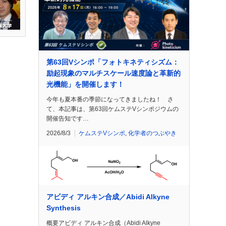
第63回Vシンポ「フォトキネティシズム：
励起現象のマルチスケール速度論と革新的
光機能」を開催します！
今年も夏本番の季節になってきましたね！ さ
て、本記事は、第63回ケムステVシンポジウムの
開催告知です…
2026/8/3
ケムステVシンポ
,
化学者のつぶやき
アビディ アルキン合成／Abidi Alkyne
Synthesis
概要アビディ アルキン合成（Abidi Alkyne