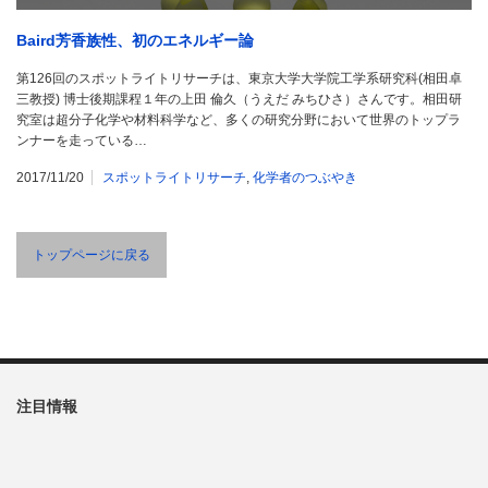
Baird芳香族性、初のエネルギー論
第126回のスポットライトリサーチは、東京大学大学院工学系研究科(相田卓
三教授) 博士後期課程１年の上田 倫久（うえだ みちひさ）さんです。相田研
究室は超分子化学や材料科学など、多くの研究分野において世界のトップラ
ンナーを走っている…
2017/11/20
スポットライトリサーチ
,
化学者のつぶやき
トップページに戻る
注目情報